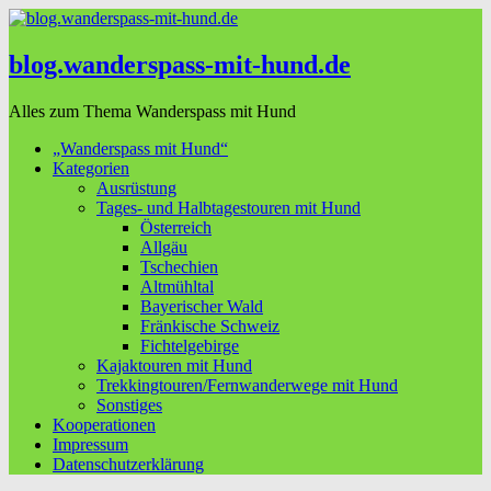
blog.wanderspass-mit-hund.de
Alles zum Thema Wanderspass mit Hund
„Wanderspass mit Hund“
Kategorien
Ausrüstung
Tages- und Halbtagestouren mit Hund
Österreich
Allgäu
Tschechien
Altmühltal
Bayerischer Wald
Fränkische Schweiz
Fichtelgebirge
Kajaktouren mit Hund
Trekkingtouren/Fernwanderwege mit Hund
Sonstiges
Kooperationen
Impressum
Datenschutzerklärung