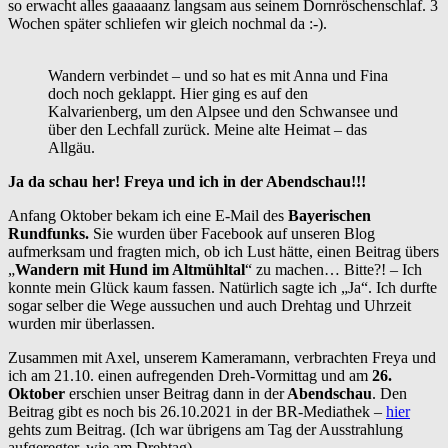
so erwacht alles gaaaaanz langsam aus seinem Dornröschenschlaf. 3
Wochen später schliefen wir gleich nochmal da :-).
Wandern verbindet – und so hat es mit Anna und Fina
doch noch geklappt. Hier ging es auf den
Kalvarienberg, um den Alpsee und den Schwansee und
über den Lechfall zurück. Meine alte Heimat – das
Allgäu.
Ja da schau her! Freya und ich in der Abendschau!!!
Anfang Oktober bekam ich eine E-Mail des
Bayerischen
Rundfunks.
Sie wurden über Facebook auf unseren Blog
aufmerksam und fragten mich, ob ich Lust hätte, einen Beitrag übers
„
Wandern mit Hund im Altmühltal
“ zu machen… Bitte?! – Ich
konnte mein Glück kaum fassen. Natürlich sagte ich „Ja“. Ich durfte
sogar selber die Wege aussuchen und auch Drehtag und Uhrzeit
wurden mir überlassen.
Zusammen mit Axel, unserem Kameramann, verbrachten Freya und
ich am 21.10. einen aufregenden Dreh-Vormittag und am
26.
Oktober
erschien unser Beitrag dann in der
Abendschau
. Den
Beitrag gibt es noch bis 26.10.2021 in der BR-Mediathek –
hier
gehts zum Beitrag. (Ich war übrigens am Tag der Ausstrahlung
aufgeregter, wie am Drehtag).