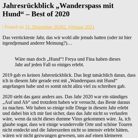
Jahresrückblick „Wanderspass mit
Hund“ – Best of 2020
by
|
Posted on
31. Dezember 2020
2. Februar 2021
Andrea
Das verrückteste Jahr, das wir wohl alle jemals hatten (oder ist hier
Maier
irgendjemand anderer Meinung?)…
Wäre man doch „Hund“! Freya und Fina haben dieses
Jahr auf jeden Fall so einiges erlebt.
2019 gab es keinen Jahresrückblick. Das liegt tatsächlich daran, dass
ich in diesem Jahr gerade erst mit „Wanderspass mit Hund“
angefangen habe und es somit nicht allzu viel zu schreiben gab.
2020 sieht das ganz anders aus. Das Jahr 2020 war ein ständiges
„Auf und Ab“ und trotzdem haben wir versucht, das Beste daraus
zu machen. Wir haben so einige tolle Dinge in diesem Jahr erlebt
und dabei bin ich mir fast sicher, dass das Jahr nicht so verlaufen
wäre, wenn da nicht dieses dumme Virus gekommen wäre. Ja, ich
glaube sogar, dass wir einige wundervolle Orte und schöne Touren
nicht entdeckt und die Jahreszeiten nicht so intensiv erlebt hätten,
wären wir nicht gezwungen gewesen, uns auf einen kleineren