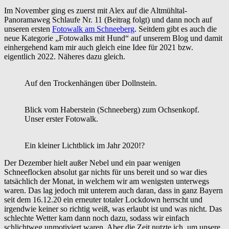
Im November ging es zuerst mit Alex auf die Altmühltal-
Panoramaweg Schlaufe Nr. 11 (Beitrag folgt) und dann noch auf
unseren ersten
Fotowalk am Schneeberg
. Seitdem gibt es auch die
neue Kategorie „Fotowalks mit Hund“ auf unserem Blog und damit
einhergehend kam mir auch gleich eine Idee für 2021 bzw.
eigentlich 2022. Näheres dazu gleich.
Auf den Trockenhängen über Dollnstein.
Blick vom Haberstein (Schneeberg) zum Ochsenkopf.
Unser erster Fotowalk.
Ein kleiner Lichtblick im Jahr 2020!?
Der Dezember hielt außer Nebel und ein paar wenigen
Schneeflocken absolut gar nichts für uns bereit und so war dies
tatsächlich der Monat, in welchem wir am wenigsten unterwegs
waren. Das lag jedoch mit unterem auch daran, dass in ganz Bayern
seit dem 16.12.20 ein erneuter totaler Lockdown herrscht und
irgendwie keiner so richtig weiß, was erlaubt ist und was nicht. Das
schlechte Wetter kam dann noch dazu, sodass wir einfach
schlichtweg unmotiviert waren. Aber die Zeit nutzte ich, um unsere