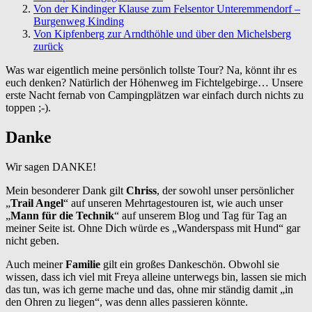
Von der Kindinger Klause zum Felsentor Unteremmendorf –
Burgenweg Kinding
Von Kipfenberg zur Arndthöhle und über den Michelsberg
zurück
Was war eigentlich meine persönlich tollste Tour? Na, könnt ihr es
euch denken? Natürlich der Höhenweg im Fichtelgebirge… Unsere
erste Nacht fernab von Campingplätzen war einfach durch nichts zu
toppen ;-).
Danke
Wir sagen DANKE!
Mein besonderer Dank gilt
Chriss
, der sowohl unser persönlicher
„
Trail Angel
“ auf unseren Mehrtagestouren ist, wie auch unser
„
Mann für die Technik
“ auf unserem Blog und Tag für Tag an
meiner Seite ist. Ohne Dich würde es „Wanderspass mit Hund“ gar
nicht geben.
Auch meiner
Familie
gilt ein großes Dankeschön. Obwohl sie
wissen, dass ich viel mit Freya alleine unterwegs bin, lassen sie mich
das tun, was ich gerne mache und das, ohne mir ständig damit „in
den Ohren zu liegen“, was denn alles passieren könnte.