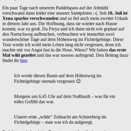
Ein paar Tage nach unserem Paddelspass auf der Atlmühl
verschwand dann leider eine unserer Samtpfoten :-(. Seit
10. Juli ist
Xena spurlos verschwunden
und so fiel auch mein zweiter Urlaub
in diesem Jahr aus. Die Hoffnung, dass sie wieder nach Hause
kommt, war zu groß. Da Freya und ich dann nicht wie geplant auf
den Nurtschweg aufbrachen, verbrachten wir immerhin zwei
wunderschöne Tage auf dem Höhenweg im Fichtelgebirge. Diese
Tour werde ich wohl mein Leben lang nicht vergessen, denn ich
machte mir vor Angst fast in die Hose. Wieso? Wir haben
das erste
Mal wild gezeltet
und das war sooooo aufregend. Den Beitrag dazu
findet ihr
hier
.
Ich werde diesen Baum auf dem Höhenweg im
Fichtelgebirge niemals vergessen 😉
Morgens um 6:45 Uhr auf dem Nußhardt – was für ein
tolles Gefühl das war.
Unsere erste „wilde“ Zeltnacht am Schneeberg im
Fichtelgebirge – man war ich da aufgeregt.