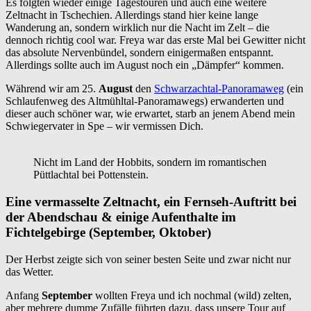
Es folgten wieder einige Tagestouren und auch eine weitere
Zeltnacht in Tschechien. Allerdings stand hier keine lange
Wanderung an, sondern wirklich nur die Nacht im Zelt – die
dennoch richtig cool war. Freya war das erste Mal bei Gewitter nicht
das absolute Nervenbündel, sondern einigermaßen entspannt.
Allerdings sollte auch im August noch ein „Dämpfer“ kommen.
Während wir am 25.
August
den
Schwarzachtal-Panoramaweg
(ein
Schlaufenweg des Altmühltal-Panoramawegs) erwanderten und
dieser auch schöner war, wie erwartet, starb an jenem Abend mein
Schwiegervater in Spe – wir vermissen Dich.
Nicht im Land der Hobbits, sondern im romantischen
Püttlachtal bei Pottenstein.
Eine vermasselte Zeltnacht, ein Fernseh-Auftritt bei
der Abendschau & einige Aufenthalte im
Fichtelgebirge (September, Oktober)
Der Herbst zeigte sich von seiner besten Seite und zwar nicht nur
das Wetter.
Anfang
September
wollten Freya und ich nochmal (wild) zelten,
aber mehrere dumme Zufälle führten dazu, dass unsere Tour auf