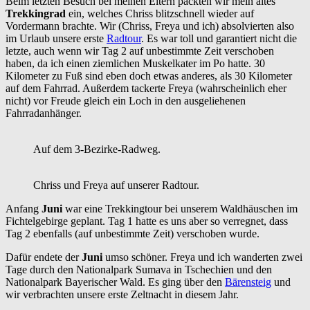
Beim letzten Besuch bei meinen Eltern packten wir mein altes
Trekkingrad
ein, welches Chriss blitzschnell wieder auf
Vordermann brachte. Wir (Chriss, Freya und ich) absolvierten also
im Urlaub unsere erste
Radtour
. Es war toll und garantiert nicht die
letzte, auch wenn wir Tag 2 auf unbestimmte Zeit verschoben
haben, da ich einen ziemlichen Muskelkater im Po hatte. 30
Kilometer zu Fuß sind eben doch etwas anderes, als 30 Kilometer
auf dem Fahrrad. Außerdem tackerte Freya (wahrscheinlich eher
nicht) vor Freude gleich ein Loch in den ausgeliehenen
Fahrradanhänger.
Auf dem 3-Bezirke-Radweg.
Chriss und Freya auf unserer Radtour.
Anfang
Juni
war eine Trekkingtour bei unserem Waldhäuschen im
Fichtelgebirge geplant. Tag 1 hatte es uns aber so verregnet, dass
Tag 2 ebenfalls (auf unbestimmte Zeit) verschoben wurde.
Dafür endete der
Juni
umso schöner. Freya und ich wanderten zwei
Tage durch den Nationalpark Sumava in Tschechien und den
Nationalpark Bayerischer Wald. Es ging über den
Bärensteig
und
wir verbrachten unsere erste Zeltnacht in diesem Jahr.