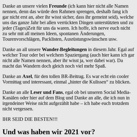
Danke an unsere vielen
Freunde
(ich kann hier nicht alle Namen
nennen, denn das würde den Rahmen sprengen, deshalb fang ich
gar nicht erst an, aber ihr wisst sicher, dass ihr gemeint seid), welche
uns das ganze Jahr bei allen verrückten Dingen unterstützten und zu
jeder (Tages)Zeit für uns da waren. Ich hoffe, ich nerve euch nicht
zu sehr mit all meinen Ideen, spontanen Änderungen,
Tourenvorschlägen, Packlisten, Ausrüstungswünschen usw.
Danke an all unsere
Wander-Begleitungen
in diesem Jahr. Egal auf
welcher Tour oder bei welchem Spaziergang (auch hier kann ich gar
nicht alle Namen nennen, aber ihr wisst ja, wer dabei war). Da
macht das Wandern doch gleich noch viel mehr Spaß.
Danke an
Axel
, für den tollen BR-Beitrag. Es war echt ein cooler
Vormittag und interessant, einmal „hinter die Kulissen“ zu blicken.
Danke an alle
Leser und Fans
, egal ob bei unseren Social Media-
Kanälen oder hier auf dem Blog und Danke an alle, die ich nun in
irgendeiner Weise nicht aufgezählt habe – ich habe euch trotzdem
nicht vergessen.
IHR SEID DIE BESTEN!!!
Und was haben wir 2021 vor?