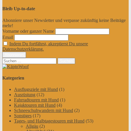
Bleib Up-to-date
Abonniere unser Newsletter und verpasse zukünftig keine Beiträge
mehr!
Vorname oder ganzer Name
Email
Indem Du fortfährst, akzeptierst Du unsere
Datenschutzerklärung.
Suchen
nach:
Kategorien
Ausflugsziele mit Hund
(1)
Ausrüstung
(12)
Fahrradtouren mit Hund
(1)
Kajaktouren mit Hund
(4)
Schneeschuhwandern mit Hund
(2)
Sonstiges
(17)
Tages- und Halbtagestouren mit Hund
(53)
Allgäu
(2)