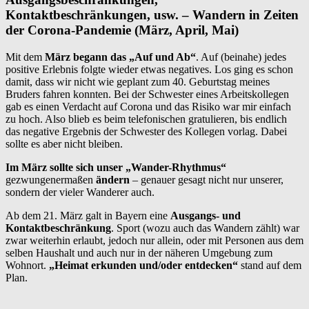
Kontaktbeschränkungen, usw. – Wandern in Zeiten
der Corona-Pandemie (März, April, Mai)
Mit dem
März begann das „Auf und Ab“
. Auf (beinahe) jedes
positive Erlebnis folgte wieder etwas negatives. Los ging es schon
damit, dass wir nicht wie geplant zum 40. Geburtstag meines
Bruders fahren konnten. Bei der Schwester eines Arbeitskollegen
gab es einen Verdacht auf Corona und das Risiko war mir einfach
zu hoch. Also blieb es beim telefonischen gratulieren, bis endlich
das negative Ergebnis der Schwester des Kollegen vorlag. Dabei
sollte es aber nicht bleiben.
Im
März sollte sich unser „Wander-Rhythmus“
gezwungenermaßen
ändern
– genauer gesagt nicht nur unserer,
sondern der vieler Wanderer auch.
Ab dem 21. März galt in Bayern eine
Ausgangs- und
Kontaktbeschränkung
. Sport (wozu auch das Wandern zählt) war
zwar weiterhin erlaubt, jedoch nur allein, oder mit Personen aus dem
selben Haushalt und auch nur in der näheren Umgebung zum
Wohnort.
„Heimat erkunden und/oder entdecken“
stand auf dem
Plan.