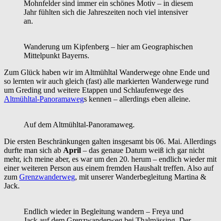
Mohnfelder sind immer ein schönes Motiv – in diesem
Jahr fühlten sich die Jahreszeiten noch viel intensiver
an.
Wanderung um Kipfenberg – hier am Geographischen
Mittelpunkt Bayerns.
Zum Glück haben wir im Altmühltal Wanderwege ohne Ende und
so lernten wir auch gleich (fast) alle markierten Wanderwege rund
um Greding und weitere Etappen und Schlaufenwege des
Altmühltal-Panoramaweg
s kennen – allerdings eben alleine.
Auf dem Altmühltal-Panoramaweg.
Die ersten Beschränkungen galten insgesamt bis 06. Mai. Allerdings
durfte man sich ab
April
– das genaue Datum weiß ich gar nicht
mehr, ich meine aber, es war um den 20. herum – endlich wieder mit
einer weiteren Person aus einem fremden Haushalt treffen. Also auf
zum
Grenzwanderweg
, mit unserer Wanderbegleitung Martina &
Jack.
Endlich wieder in Begleitung wandern – Freya und
Jack auf dem Grenzwanderweg bei Thalmässing. Der