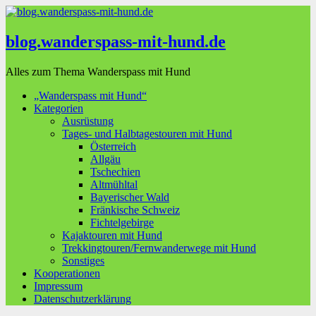
blog.wanderspass-mit-hund.de
Alles zum Thema Wanderspass mit Hund
„Wanderspass mit Hund“
Kategorien
Ausrüstung
Tages- und Halbtagestouren mit Hund
Österreich
Allgäu
Tschechien
Altmühltal
Bayerischer Wald
Fränkische Schweiz
Fichtelgebirge
Kajaktouren mit Hund
Trekkingtouren/Fernwanderwege mit Hund
Sonstiges
Kooperationen
Impressum
Datenschutzerklärung