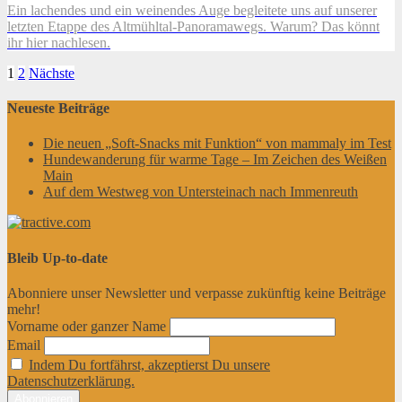
Ein lachendes und ein weinendes Auge begleitete uns auf unserer
letzten Etappe des Altmühltal-Panoramawegs. Warum? Das könnt
ihr hier nachlesen.
Seitennummerierung
1
2
Nächste
der
Neueste Beiträge
Beiträge
Die neuen „Soft-Snacks mit Funktion“ von mammaly im Test
Hundewanderung für warme Tage – Im Zeichen des Weißen
Main
Auf dem Westweg von Untersteinach nach Immenreuth
Bleib Up-to-date
Abonniere unser Newsletter und verpasse zukünftig keine Beiträge
mehr!
Vorname oder ganzer Name
Email
Indem Du fortfährst, akzeptierst Du unsere
Datenschutzerklärung.