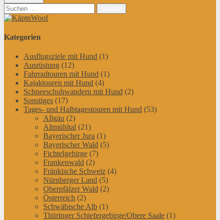
Suchen
nach:
Kategorien
Ausflugsziele mit Hund
(1)
Ausrüstung
(12)
Fahrradtouren mit Hund
(1)
Kajaktouren mit Hund
(4)
Schneeschuhwandern mit Hund
(2)
Sonstiges
(17)
Tages- und Halbtagestouren mit Hund
(53)
Allgäu
(2)
Altmühltal
(21)
Bayerischer Jura
(1)
Bayerischer Wald
(5)
Fichtelgebirge
(7)
Frankenwald
(2)
Fränkische Schweiz
(4)
Nürnberger Land
(5)
Oberpfälzer Wald
(2)
Österreich
(2)
Schwäbische Alb
(1)
Thüringer Schiefergebirge/Obere Saale
(1)