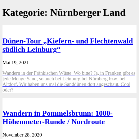
Kategorie:
Nürnberger Land
Dünen-Tour „Kiefern- und Flechtenwald
südlich Leinburg“
Mai 19, 2021
Wandern in der Fränkischen Wüste. Wo bitte? Ja, in Franken gibt es
jede Menge Sand, so auch bei Leinburg bei Nürnberg bzw. bei
Altdorf. Wir haben uns mal die Sanddünen dort angeschaut. Cool
oder?
Wandern in Pommelsbrunn: 1000-
Höhenmeter-Runde / Nordroute
November 28, 2020