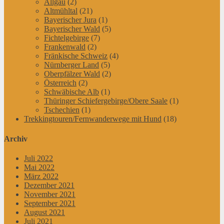
Allgäu
(2)
Altmühltal
(21)
Bayerischer Jura
(1)
Bayerischer Wald
(5)
Fichtelgebirge
(7)
Frankenwald
(2)
Fränkische Schweiz
(4)
Nürnberger Land
(5)
Oberpfälzer Wald
(2)
Österreich
(2)
Schwäbische Alb
(1)
Thüringer Schiefergebirge/Obere Saale
(1)
Tschechien
(1)
Trekkingtouren/Fernwanderwege mit Hund
(18)
Archiv
Juli 2022
Mai 2022
März 2022
Dezember 2021
November 2021
September 2021
August 2021
Juli 2021