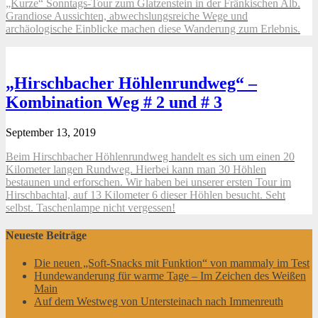
„Kurze“ Sonntags-Tour zum Glatzenstein in der Fränkischen Alb.
Grandiose Aussichten, abwechslungsreiche Wege und
archäologische Einblicke machen diese Wanderung zum Erlebnis.
„Hirschbacher Höhlenrundweg“ –
Kombination Weg # 2 und # 3
September 13, 2019
Beim Hirschbacher Höhlenrundweg handelt es sich um einen 20
Kilometer langen Rundweg. Hierbei kann man 30 Höhlen
bestaunen und erforschen. Wir haben bei unserer ersten Tour im
Hirschbachtal, auf 13 Kilometer 6 dieser Höhlen besucht. Seht
selbst. Taschenlampe nicht vergessen!
Neueste Beiträge
Die neuen „Soft-Snacks mit Funktion“ von mammaly im Test
Hundewanderung für warme Tage – Im Zeichen des Weißen
Main
Auf dem Westweg von Untersteinach nach Immenreuth