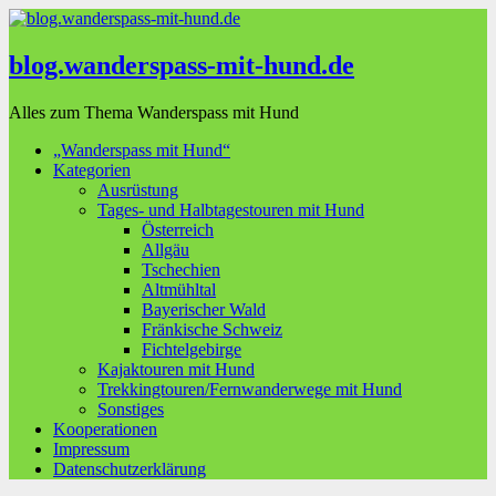
blog.wanderspass-mit-hund.de
Alles zum Thema Wanderspass mit Hund
„Wanderspass mit Hund“
Kategorien
Ausrüstung
Tages- und Halbtagestouren mit Hund
Österreich
Allgäu
Tschechien
Altmühltal
Bayerischer Wald
Fränkische Schweiz
Fichtelgebirge
Kajaktouren mit Hund
Trekkingtouren/Fernwanderwege mit Hund
Sonstiges
Kooperationen
Impressum
Datenschutzerklärung