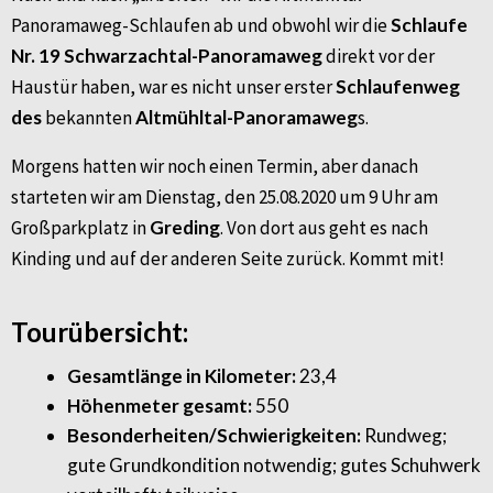
Maier
Panoramaweg-Schlaufen ab und obwohl wir die
Schlaufe
Nr. 19 Schwarzachtal-Panoramaweg
direkt vor der
Haustür haben, war es nicht unser erster
Schlaufenweg
des
bekannten
Altmühltal-Panoramaweg
s.
Morgens hatten wir noch einen Termin, aber danach
starteten wir am Dienstag, den 25.08.2020 um 9 Uhr am
Großparkplatz in
Greding
. Von dort aus geht es nach
Kinding und auf der anderen Seite zurück. Kommt mit!
Tourübersicht:
Gesamtlänge in Kilometer:
23,4
Höhenmeter gesamt:
550
Besonderheiten/Schwierigkeiten:
Rundweg;
gute Grundkondition notwendig; gutes Schuhwerk