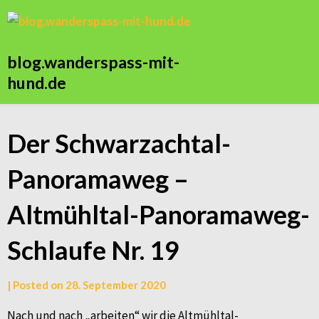
blog.wanderspass-mit-
hund.de
Der Schwarzachtal-
Panoramaweg –
Altmühltal-Panoramaweg-
Schlaufe Nr. 19
by
|
Posted on
28. September 2020
Andrea
Nach und nach „arbeiten“ wir die Altmühltal-