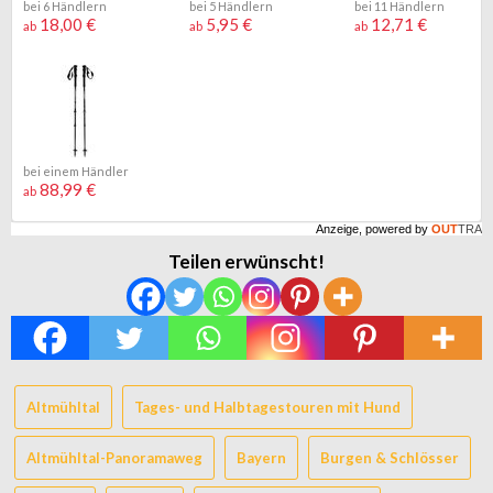
bei 6 Händlern
bei 5 Händlern
bei 11 Händlern
18,00 €
5,95 €
12,71 €
ab
ab
ab
bei einem Händler
88,99 €
ab
Anzeige, powered by
OUT
TRA
Teilen erwünscht!
Altmühltal
Tages- und Halbtagestouren mit Hund
Altmühltal-Panoramaweg
Bayern
Burgen & Schlösser