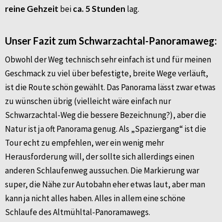
reine Gehzeit
bei
ca. 5 Stunden
lag.
Unser Fazit zum Schwarzachtal-Panoramaweg:
Obwohl der Weg technisch sehr einfach ist und für meinen
Geschmack zu viel über befestigte, breite Wege verläuft,
ist die Route schön gewählt. Das Panorama lässt zwar etwas
zu wünschen übrig (vielleicht wäre einfach nur
Schwarzachtal-Weg die bessere Bezeichnung?), aber die
Natur ist ja oft Panorama genug. Als „Spaziergang“ ist die
Tour echt zu empfehlen, wer ein wenig mehr
Herausforderung will, der sollte sich allerdings einen
anderen Schlaufenweg aussuchen. Die Markierung war
super, die Nähe zur Autobahn eher etwas laut, aber man
kann ja nicht alles haben. Alles in allem eine schöne
Schlaufe des Altmühltal-Panoramawegs.