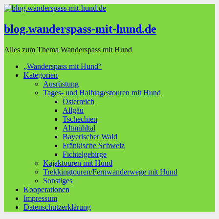
blog.wanderspass-mit-hund.de
Alles zum Thema Wanderspass mit Hund
„Wanderspass mit Hund“
Kategorien
Ausrüstung
Tages- und Halbtagestouren mit Hund
Österreich
Allgäu
Tschechien
Altmühltal
Bayerischer Wald
Fränkische Schweiz
Fichtelgebirge
Kajaktouren mit Hund
Trekkingtouren/Fernwanderwege mit Hund
Sonstiges
Kooperationen
Impressum
Datenschutzerklärung