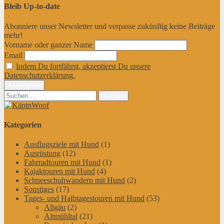
Bleib Up-to-date
Abonniere unser Newsletter und verpasse zukünftig keine Beiträge
mehr!
Vorname oder ganzer Name
Email
Indem Du fortfährst, akzeptierst Du unsere
Datenschutzerklärung.
Suchen
nach:
Kategorien
Ausflugsziele mit Hund
(1)
Ausrüstung
(12)
Fahrradtouren mit Hund
(1)
Kajaktouren mit Hund
(4)
Schneeschuhwandern mit Hund
(2)
Sonstiges
(17)
Tages- und Halbtagestouren mit Hund
(53)
Allgäu
(2)
Altmühltal
(21)