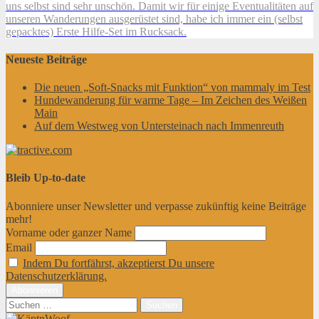
uns selbst sind sehr unschön. Damit wir für einige Eventualitäten auf
unseren Wanderungen ausgerüstet sind, habe ich immer ein (selbst
gepacktes) Erste Hilfe-Set im Rucksack.
Neueste Beiträge
Die neuen „Soft-Snacks mit Funktion“ von mammaly im Test
Hundewanderung für warme Tage – Im Zeichen des Weißen
Main
Auf dem Westweg von Untersteinach nach Immenreuth
Bleib Up-to-date
Abonniere unser Newsletter und verpasse zukünftig keine Beiträge
mehr!
Vorname oder ganzer Name
Email
Indem Du fortfährst, akzeptierst Du unsere
Datenschutzerklärung.
Suchen
nach: