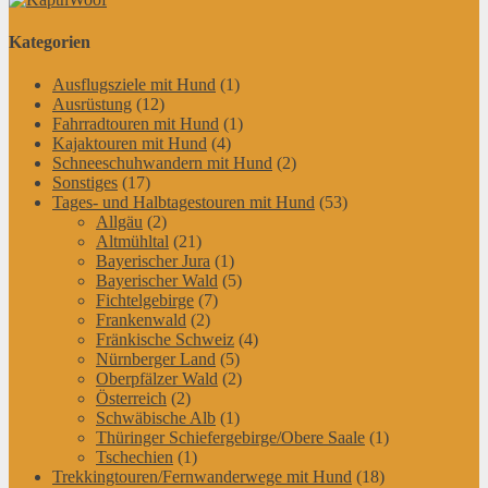
Kategorien
Ausflugsziele mit Hund
(1)
Ausrüstung
(12)
Fahrradtouren mit Hund
(1)
Kajaktouren mit Hund
(4)
Schneeschuhwandern mit Hund
(2)
Sonstiges
(17)
Tages- und Halbtagestouren mit Hund
(53)
Allgäu
(2)
Altmühltal
(21)
Bayerischer Jura
(1)
Bayerischer Wald
(5)
Fichtelgebirge
(7)
Frankenwald
(2)
Fränkische Schweiz
(4)
Nürnberger Land
(5)
Oberpfälzer Wald
(2)
Österreich
(2)
Schwäbische Alb
(1)
Thüringer Schiefergebirge/Obere Saale
(1)
Tschechien
(1)
Trekkingtouren/Fernwanderwege mit Hund
(18)