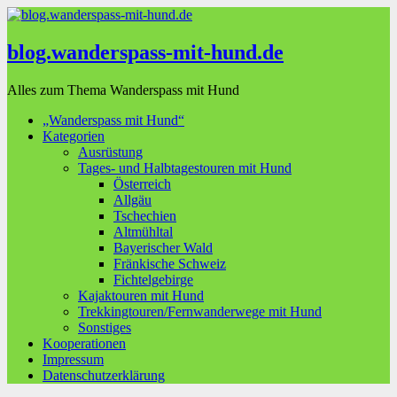
blog.wanderspass-mit-hund.de
Alles zum Thema Wanderspass mit Hund
„Wanderspass mit Hund“
Kategorien
Ausrüstung
Tages- und Halbtagestouren mit Hund
Österreich
Allgäu
Tschechien
Altmühltal
Bayerischer Wald
Fränkische Schweiz
Fichtelgebirge
Kajaktouren mit Hund
Trekkingtouren/Fernwanderwege mit Hund
Sonstiges
Kooperationen
Impressum
Datenschutzerklärung