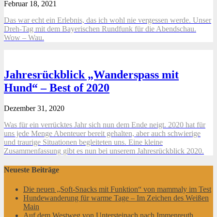
Februar 18, 2021
Das war echt ein Erlebnis, das ich wohl nie vergessen werde. Unser
Dreh-Tag mit dem Bayerischen Rundfunk für die Abendschau.
Wow – Wau.
Jahresrückblick „Wanderspass mit
Hund“ – Best of 2020
Dezember 31, 2020
Was für ein verrücktes Jahr sich nun dem Ende neigt. 2020 hat für
uns jede Menge Abenteuer bereit gehalten, aber auch schwierige
und traurige Situationen begleiteten uns. Eine kleine
Zusammenfassung gibt es nun bei unserem Jahresrückblick 2020.
Neueste Beiträge
Die neuen „Soft-Snacks mit Funktion“ von mammaly im Test
Hundewanderung für warme Tage – Im Zeichen des Weißen
Main
Auf dem Westweg von Untersteinach nach Immenreuth