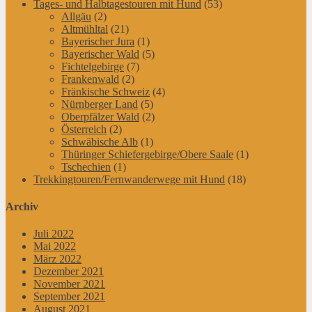
Tages- und Halbtagestouren mit Hund
(53)
Allgäu
(2)
Altmühltal
(21)
Bayerischer Jura
(1)
Bayerischer Wald
(5)
Fichtelgebirge
(7)
Frankenwald
(2)
Fränkische Schweiz
(4)
Nürnberger Land
(5)
Oberpfälzer Wald
(2)
Österreich
(2)
Schwäbische Alb
(1)
Thüringer Schiefergebirge/Obere Saale
(1)
Tschechien
(1)
Trekkingtouren/Fernwanderwege mit Hund
(18)
Archiv
Juli 2022
Mai 2022
März 2022
Dezember 2021
November 2021
September 2021
August 2021