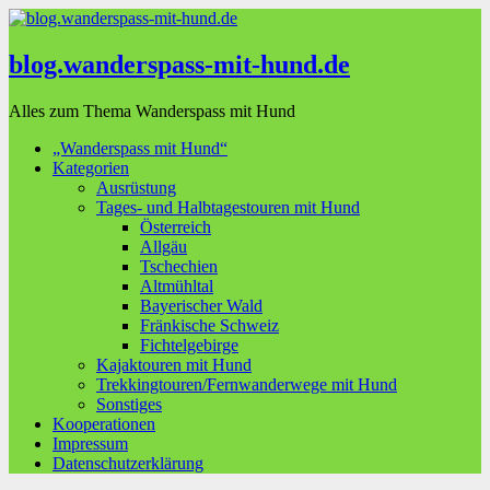
blog.wanderspass-mit-hund.de
Alles zum Thema Wanderspass mit Hund
„Wanderspass mit Hund“
Kategorien
Ausrüstung
Tages- und Halbtagestouren mit Hund
Österreich
Allgäu
Tschechien
Altmühltal
Bayerischer Wald
Fränkische Schweiz
Fichtelgebirge
Kajaktouren mit Hund
Trekkingtouren/Fernwanderwege mit Hund
Sonstiges
Kooperationen
Impressum
Datenschutzerklärung