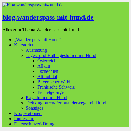
blog.wanderspass-mit-hund.de
Alles zum Thema Wanderspass mit Hund
„Wanderspass mit Hund“
Kategorien
Ausrüstung
Tages- und Halbtagestouren mit Hund
Österreich
Allgäu
Tschechien
Altmühltal
Bayerischer Wald
Fränkische Schweiz
Fichtelgebirge
Kajaktouren mit Hund
Trekkingtouren/Fernwanderwege mit Hund
Sonstiges
Kooperationen
Impressum
Datenschutzerklärung