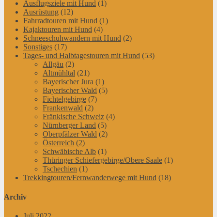
Ausflugsziele mit Hund
(1)
Ausrüstung
(12)
Fahrradtouren mit Hund
(1)
Kajaktouren mit Hund
(4)
Schneeschuhwandern mit Hund
(2)
Sonstiges
(17)
Tages- und Halbtagestouren mit Hund
(53)
Allgäu
(2)
Altmühltal
(21)
Bayerischer Jura
(1)
Bayerischer Wald
(5)
Fichtelgebirge
(7)
Frankenwald
(2)
Fränkische Schweiz
(4)
Nürnberger Land
(5)
Oberpfälzer Wald
(2)
Österreich
(2)
Schwäbische Alb
(1)
Thüringer Schiefergebirge/Obere Saale
(1)
Tschechien
(1)
Trekkingtouren/Fernwanderwege mit Hund
(18)
Archiv
Juli 2022