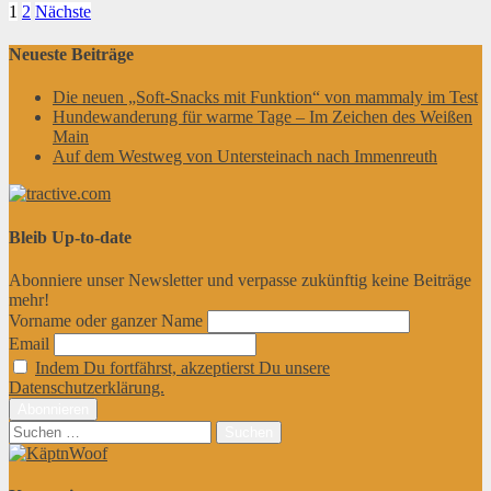
Seitennummerierung
1
2
Nächste
der
Neueste Beiträge
Beiträge
Die neuen „Soft-Snacks mit Funktion“ von mammaly im Test
Hundewanderung für warme Tage – Im Zeichen des Weißen
Main
Auf dem Westweg von Untersteinach nach Immenreuth
Bleib Up-to-date
Abonniere unser Newsletter und verpasse zukünftig keine Beiträge
mehr!
Vorname oder ganzer Name
Email
Indem Du fortfährst, akzeptierst Du unsere
Datenschutzerklärung.
Suchen
nach: