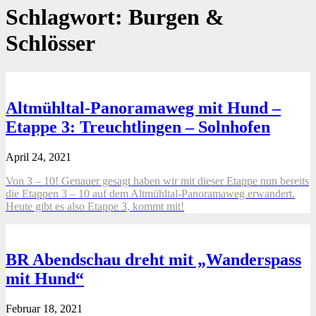
Schlagwort:
Burgen &
Schlösser
Altmühltal-Panoramaweg mit Hund –
Etappe 3: Treuchtlingen – Solnhofen
April 24, 2021
Von 3 – 10! Genauer gesagt haben wir mit dieser Etappe nun bereits
die Etappen 3 – 10 auf dem Altmühltal-Panoramaweg erwandert.
Heute gibt es also Etappe 3, kommt mit!
BR Abendschau dreht mit „Wanderspass
mit Hund“
Februar 18, 2021