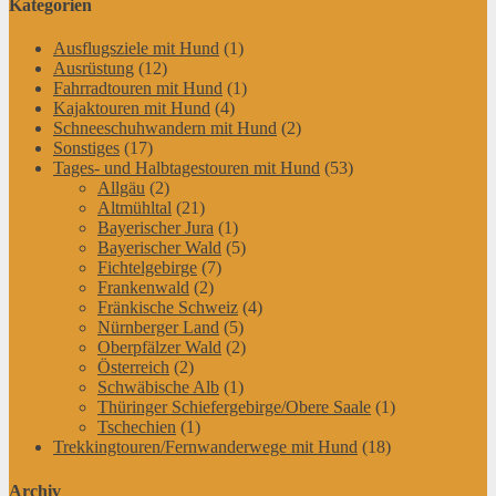
Kategorien
Ausflugsziele mit Hund
(1)
Ausrüstung
(12)
Fahrradtouren mit Hund
(1)
Kajaktouren mit Hund
(4)
Schneeschuhwandern mit Hund
(2)
Sonstiges
(17)
Tages- und Halbtagestouren mit Hund
(53)
Allgäu
(2)
Altmühltal
(21)
Bayerischer Jura
(1)
Bayerischer Wald
(5)
Fichtelgebirge
(7)
Frankenwald
(2)
Fränkische Schweiz
(4)
Nürnberger Land
(5)
Oberpfälzer Wald
(2)
Österreich
(2)
Schwäbische Alb
(1)
Thüringer Schiefergebirge/Obere Saale
(1)
Tschechien
(1)
Trekkingtouren/Fernwanderwege mit Hund
(18)
Archiv