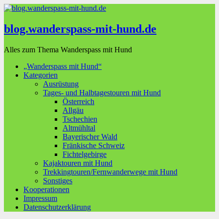
blog.wanderspass-mit-hund.de
Alles zum Thema Wanderspass mit Hund
„Wanderspass mit Hund“
Kategorien
Ausrüstung
Tages- und Halbtagestouren mit Hund
Österreich
Allgäu
Tschechien
Altmühltal
Bayerischer Wald
Fränkische Schweiz
Fichtelgebirge
Kajaktouren mit Hund
Trekkingtouren/Fernwanderwege mit Hund
Sonstiges
Kooperationen
Impressum
Datenschutzerklärung