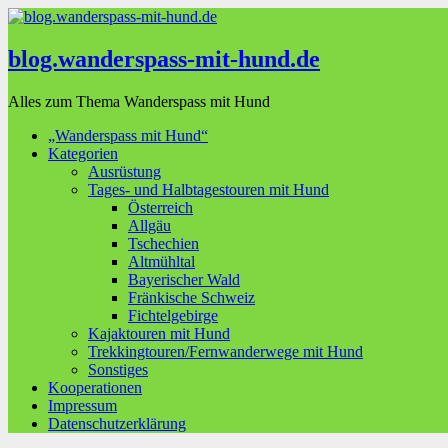
blog.wanderspass-mit-hund.de
Alles zum Thema Wanderspass mit Hund
„Wanderspass mit Hund“
Kategorien
Ausrüstung
Tages- und Halbtagestouren mit Hund
Österreich
Allgäu
Tschechien
Altmühltal
Bayerischer Wald
Fränkische Schweiz
Fichtelgebirge
Kajaktouren mit Hund
Trekkingtouren/Fernwanderwege mit Hund
Sonstiges
Kooperationen
Impressum
Datenschutzerklärung