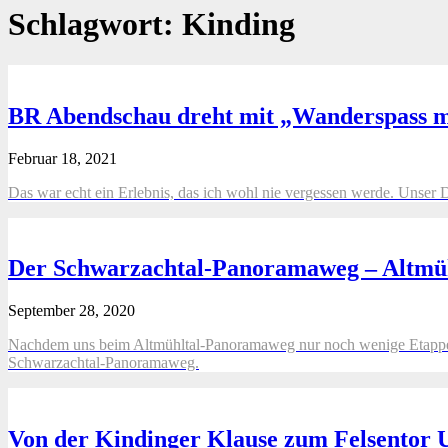
Schlagwort:
Kinding
BR Abendschau dreht mit „Wanderspass 
Februar 18, 2021
Das war echt ein Erlebnis, das ich wohl nie vergessen werde. Uns
Der Schwarzachtal-Panoramaweg – Altmüh
September 28, 2020
Nachdem uns beim Altmühltal-Panoramaweg nur noch wenige Etappen f
Schwarzachtal-Panoramaweg.
Von der Kindinger Klause zum Felsentor