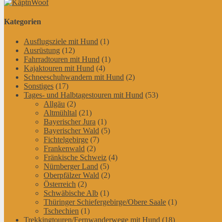
nach:
Kategorien
Ausflugsziele mit Hund
(1)
Ausrüstung
(12)
Fahrradtouren mit Hund
(1)
Kajaktouren mit Hund
(4)
Schneeschuhwandern mit Hund
(2)
Sonstiges
(17)
Tages- und Halbtagestouren mit Hund
(53)
Allgäu
(2)
Altmühltal
(21)
Bayerischer Jura
(1)
Bayerischer Wald
(5)
Fichtelgebirge
(7)
Frankenwald
(2)
Fränkische Schweiz
(4)
Nürnberger Land
(5)
Oberpfälzer Wald
(2)
Österreich
(2)
Schwäbische Alb
(1)
Thüringer Schiefergebirge/Obere Saale
(1)
Tschechien
(1)
Trekkingtouren/Fernwanderwege mit Hund
(18)