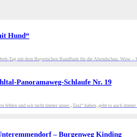
mit Hund“
er Dreh-Tag mit dem Bayerischen Rundfunk für die Abendschau. Wow –
ltal-Panoramaweg-Schlaufe Nr. 19
ehlen und wir nicht immer unser „Taxi“ haben, geht es auch immer ma
 Unteremmendorf – Burgenweg Kinding