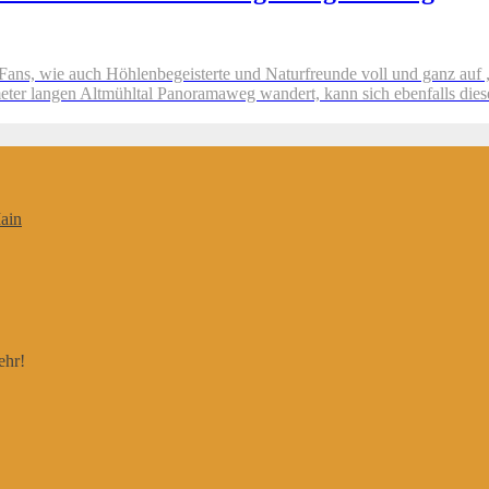
-Fans, wie auch Höhlenbegeisterte und Naturfreunde voll und ganz a
ter langen Altmühltal Panoramaweg wandert, kann sich ebenfalls dies
ain
ehr!