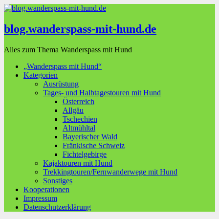
blog.wanderspass-mit-hund.de
Alles zum Thema Wanderspass mit Hund
„Wanderspass mit Hund“
Kategorien
Ausrüstung
Tages- und Halbtagestouren mit Hund
Österreich
Allgäu
Tschechien
Altmühltal
Bayerischer Wald
Fränkische Schweiz
Fichtelgebirge
Kajaktouren mit Hund
Trekkingtouren/Fernwanderwege mit Hund
Sonstiges
Kooperationen
Impressum
Datenschutzerklärung