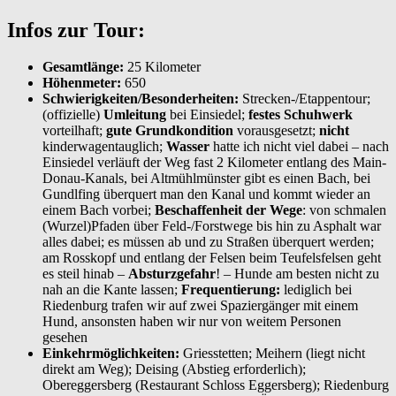
Infos zur Tour:
Gesamtlänge:
25 Kilometer
Höhenmeter:
650
Schwierigkeiten/Besonderheiten:
Strecken-/Etappentour;
(offizielle)
Umleitung
bei Einsiedel;
festes Schuhwerk
vorteilhaft;
gute Grundkondition
vorausgesetzt;
nicht
kinderwagentauglich;
Wasser
hatte ich nicht viel dabei – nach
Einsiedel verläuft der Weg fast 2 Kilometer entlang des Main-
Donau-Kanals, bei Altmühlmünster gibt es einen Bach, bei
Gundlfing überquert man den Kanal und kommt wieder an
einem Bach vorbei;
Beschaffenheit der Wege
: von schmalen
(Wurzel)Pfaden über Feld-/Forstwege bis hin zu Asphalt war
alles dabei; es müssen ab und zu Straßen überquert werden;
am Rosskopf und entlang der Felsen beim Teufelsfelsen geht
es steil hinab –
Absturzgefahr
! – Hunde am besten nicht zu
nah an die Kante lassen;
Frequentierung:
lediglich bei
Riedenburg trafen wir auf zwei Spaziergänger mit einem
Hund, ansonsten haben wir nur von weitem Personen
gesehen
Einkehrmöglichkeiten:
Griesstetten; Meihern (liegt nicht
direkt am Weg); Deising (Abstieg erforderlich);
Obereggersberg (Restaurant Schloss Eggersberg); Riedenburg