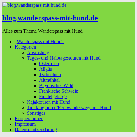
blog.wanderspass-mit-hund.de
Alles zum Thema Wanderspass mit Hund
„Wanderspass mit Hund“
Kategorien
Ausrüstung
Tages- und Halbtagestouren mit Hund
Österreich
Allgäu
Tschechien
Altmühltal
Bayerischer Wald
Fränkische Schweiz
Fichtelgebirge
Kajaktouren mit Hund
Trekkingtouren/Fernwanderwege mit Hund
Sonstiges
Kooperationen
Impressum
Datenschutzerklärung