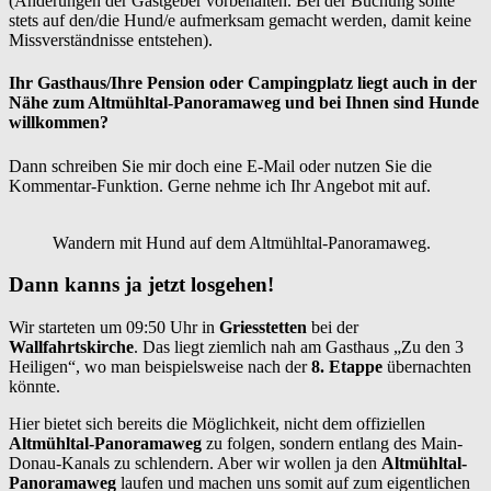
(Änderungen der Gastgeber vorbehalten. Bei der Buchung sollte
stets auf den/die Hund/e aufmerksam gemacht werden, damit keine
Missverständnisse entstehen).
Ihr Gasthaus/Ihre Pension oder Campingplatz liegt auch in der
Nähe zum Altmühltal-Panoramaweg und bei Ihnen sind Hunde
willkommen?
Dann schreiben Sie mir doch eine E-Mail oder nutzen Sie die
Kommentar-Funktion. Gerne nehme ich Ihr Angebot mit auf.
Wandern mit Hund auf dem Altmühltal-Panoramaweg.
Dann kanns ja jetzt losgehen!
Wir starteten um 09:50 Uhr in
Griesstetten
bei der
Wallfahrtskirche
. Das liegt ziemlich nah am Gasthaus „Zu den 3
Heiligen“, wo man beispielsweise nach der
8. Etappe
übernachten
könnte.
Hier bietet sich bereits die Möglichkeit, nicht dem offiziellen
Altmühltal-Panoramaweg
zu folgen, sondern entlang des Main-
Donau-Kanals zu schlendern. Aber wir wollen ja den
Altmühltal-
Panoramaweg
laufen und machen uns somit auf zum eigentlichen