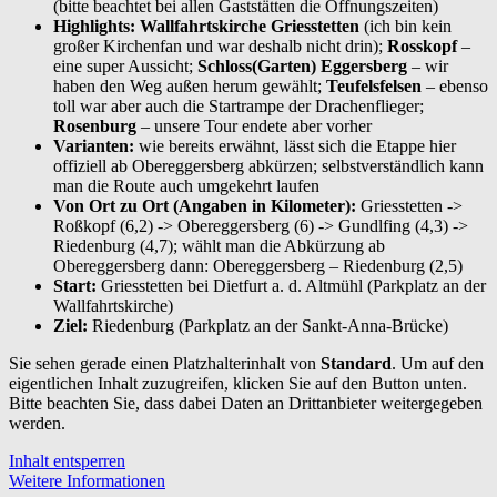
(bitte beachtet bei allen Gaststätten die Öffnungszeiten)
Highlights:
Wallfahrtskirche Griesstetten
(ich bin kein
großer Kirchenfan und war deshalb nicht drin);
Rosskopf
–
eine super Aussicht;
Schloss(Garten) Eggersberg
– wir
haben den Weg außen herum gewählt;
Teufelsfelsen
– ebenso
toll war aber auch die Startrampe der Drachenflieger;
Rosenburg
– unsere Tour endete aber vorher
Varianten:
wie bereits erwähnt, lässt sich die Etappe hier
offiziell ab Obereggersberg abkürzen; selbstverständlich kann
man die Route auch umgekehrt laufen
Von Ort zu Ort (Angaben in Kilometer):
Griesstetten ->
Roßkopf (6,2) -> Obereggersberg (6) -> Gundlfing (4,3) ->
Riedenburg (4,7); wählt man die Abkürzung ab
Obereggersberg dann: Obereggersberg – Riedenburg (2,5)
Start:
Griesstetten bei Dietfurt a. d. Altmühl (Parkplatz an der
Wallfahrtskirche)
Ziel:
Riedenburg (Parkplatz an der Sankt-Anna-Brücke)
Sie sehen gerade einen Platzhalterinhalt von
Standard
. Um auf den
eigentlichen Inhalt zuzugreifen, klicken Sie auf den Button unten.
Bitte beachten Sie, dass dabei Daten an Drittanbieter weitergegeben
werden.
Inhalt entsperren
Weitere Informationen