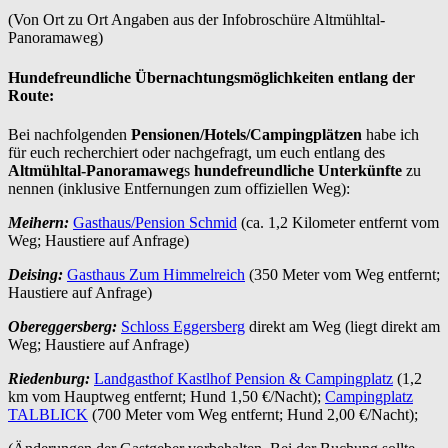
(Von Ort zu Ort Angaben aus der Infobroschüre Altmühltal-
Panoramaweg)
Hundefreundliche Übernachtungsmöglichkeiten entlang der
Route:
Bei nachfolgenden
Pensionen/Hotels/Campingplätzen
habe ich
für euch recherchiert oder nachgefragt, um euch entlang des
Altmühltal-Panoramaweg
s
hundefreundliche Unterkünfte
zu
nennen (inklusive Entfernungen zum offiziellen Weg):
Meihern:
Gasthaus/Pension Schmid
(ca. 1,2 Kilometer entfernt vom
Weg; Haustiere auf Anfrage)
Deising:
Gasthaus Zum Himmelreich
(350 Meter vom Weg entfernt;
Haustiere auf Anfrage)
Obereggersberg:
Schloss Eggersberg
direkt am Weg (liegt direkt am
Weg; Haustiere auf Anfrage)
Riedenburg:
Landgasthof Kastlhof Pension & Campingplatz
(1,2
km vom Hauptweg entfernt; Hund 1,50 €/Nacht);
Campingplatz
TALBLICK
(700 Meter vom Weg entfernt; Hund 2,00 €/Nacht);