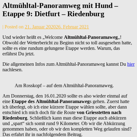
Altmühltal-Panoramweg mit Hund –
Etappe 9: Dietfurt – Riedenburg
by
|
Posted on
21. Januar 2020
26. Februar 2021
Andrea
Und wieder heißt es „Welcome
Altmühltal-Panoramaweg
„!
Maier
Obwohl der Wetterbericht zu Beginn nicht so toll ausgesehen hatte,
sollte es eine rundum gelungene Etappe werden. Warum, das
erfährst Du jetzt.
Die allgemeinen Infos zum Altmühltal-Panoramaweg kannst Du
hier
nachlesen.
Am Rosskopf – auf dem Altmühltal-Panoramaweg.
Am Donnerstag, den 16.01.2020 sollte es also wieder einmal auf
eine
Etappe des
Altmühltal-Panoramaweg
s gehen. Zuerst hatte
ich überlegt, ob ich eine kürzere Etappe wählen sollte, aber dann
entschied ich mich doch für die Route
von
Griesstetten nach
Riedenburg
. Schließlich kann man diese Etappe auch abkürzen
und „spart“ sich somit rund 9 Kilometer. Ob wir die Abkürzung
genommen haben, oder ob wir den kompletten Weg gelaufen sind?
Das erfahrt ihr in nachfolgendem Beitrag.