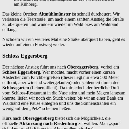
am Kühberg.
Das kleine Örtchen
Altmühlmünster
ist schnell durchquert. Wir
verlassen die Teerstraße, um nach einem sanften Anstieg die Straße
zu überqueren und wandern wieder im Wald bzw. am Waldrand
entlang.
Nachdem wir ein weiteres Mal eine Straße überquert haben, geht es
wieder auf einem Forstweg weiter.
Schloss Eggersberg
Der nächste Anstieg führt uns nach
Obereggersberg
, vorbei am
Schloss Eggersberg
. Wer möchte, macht vorher einen kurzen
Abstecher zum Kirchbergfelsen (dieser liegt nur etwa 500 Meter
entfernt, aber wir sind weitergelaufen) oder schlendert durch den
Schlossgarten
(Leinenpflicht). Da mir jedoch der herrliche Duft
vom Schloss-Restaurant in die Nase stieg und mein Magen langsam
knurrte, liefen wir noch ein Stück weiter, bis wir an einer Bank am
Waldrand eine Pause einlegten und uns die Sonnenstrahlen ein
wenig auf den „Pelz“ scheinen ließen.
Kurz nach
Obereggersberg
bietet sich die Möglichkeit, die
offizielle
Abkürzung nach Riedenburg
zu wählen. Man „spart“
sich dann rund 9 Kilometer. Aber wollen wir das?