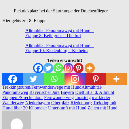
Picknickplatz bei der Startrampe der Drachenflieger.
Hier gehts zur 8. Etappe:
Altmühltal-Panoramaweg mit Hund –
Etappe 8: Beilngries – Dietfurt
Altmühltal-Panoramaweg mit Hund –
Etappe 10: Riedenburg – Kelheim
Teilen erwünscht!
Trekkingtouren/Fernwanderwege mit Hund
Altmühltal-
Panoramaweg
Bayerischer Jura
Bayern
Dietfurt a. d. Altmühl
Etappen-/Streckentour
Fernwanderweg
Jurasteig
markierter
Wanderweg
Niederbayern
Oberpfalz
Riedenburg
Trekking mit
Hund
über 20 Kilometer
Unterkunft mit Hund
Zelten mit Hund