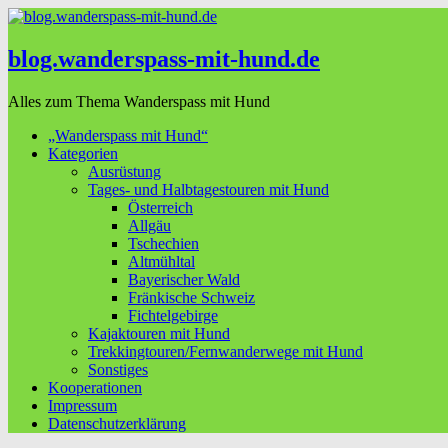
blog.wanderspass-mit-hund.de
Alles zum Thema Wanderspass mit Hund
„Wanderspass mit Hund“
Kategorien
Ausrüstung
Tages- und Halbtagestouren mit Hund
Österreich
Allgäu
Tschechien
Altmühltal
Bayerischer Wald
Fränkische Schweiz
Fichtelgebirge
Kajaktouren mit Hund
Trekkingtouren/Fernwanderwege mit Hund
Sonstiges
Kooperationen
Impressum
Datenschutzerklärung