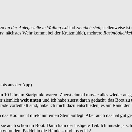
pen
an der Anlegestelle in Walting ist
/sind
ziemlich steil
; stellenweise is
hrs; nächstes Wehr kommt bei der Kratzmühle), mehrere
Rastmöglichke
hots aus der App)
um 10 Uhr am Startpunkt waren. Zuerst einmal musste alles wieder ausg
er ziemlich
weit unten
und ich habe zuerst daran gedacht, das Boot zu
gerade vorteilhaft sind, habe ich mich dazu entschieden, es am Rand de
 das Boot nicht direkt auf einen Stein auflegt. Aber auch das hat gut ge
auch schon im Boot. Dann kam der lustigere Teil. Ich musste ja schli
on gefunden, Paddel in die Hände – und los gehts!