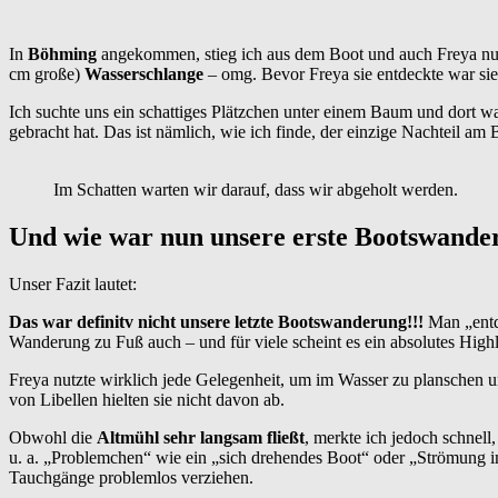
In
Böhming
angekommen, stieg ich aus dem Boot und auch Freya nutz
cm große)
Wasserschlange
– omg. Bevor Freya sie entdeckte war si
Ich suchte uns ein schattiges Plätzchen unter einem Baum und dort wa
gebracht hat. Das ist nämlich, wie ich finde, der einzige Nachteil a
Im Schatten warten wir darauf, dass wir abgeholt werden.
Und wie war nun unsere erste Bootswande
Unser Fazit lautet:
Das war definitv nicht unsere letzte Bootswanderung!!!
Man „entd
Wanderung zu Fuß auch – und für viele scheint es ein absolutes Hig
Freya nutzte wirklich jede Gelegenheit, um im Wasser zu planschen 
von Libellen hielten sie nicht davon ab.
Obwohl die
Altmühl sehr langsam fließt
, merkte ich jedoch schnell
u. a. „Problemchen“ wie ein „sich drehendes Boot“ oder „Strömung 
Tauchgänge problemlos verziehen.