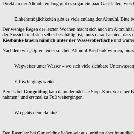
Direkt an der Altmühl entlang gibt es sogar ein paar Gaststätten, wel
Einkehrmöglichkeiten gibt es viele entlang der Altmühl. Bitte b
Der wenige Regen der letzten Wochen macht sich auch im Altmühlt
der Aussicht und sich selber beschäftigt ist, muss darauf achten, da
Kiesbänke lauern nämlich unter der Wasseroberfläche
und warten
Nachdem wir „Opfer“ einer solchen Altmühl-Kiesbank wurden, muss
Wegweiser unter Wasser – wo sich viele sichtbare Unterwasserpf
Erfrischt gings weiter.
Bereits bei
Gungolding
kam dann der nächste Stop. Kurz vor einer B
nahmen“ und erstmal zu Fuß weitergingen.
Wo gehts denn da hin?
Den Rastplatz bei Gungolding ließen wir aus, grüßten aber freundlich