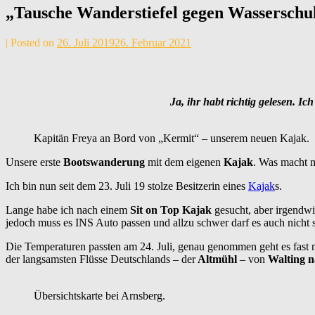
„Tausche Wanderstiefel gegen Wasserschu
by
|
Posted on
26. Juli 2019
26. Februar 2021
Andrea
Maier
Ja, ihr habt richtig gelesen. I
Kapitän Freya an Bord von „Kermit“ – unserem neuen Kajak.
Unsere erste
Bootswanderung
mit dem eigenen
Kajak
. Was macht m
Ich bin nun seit dem 23. Juli 19 stolze Besitzerin eines
Kajak
s.
Lange habe ich nach einem
Sit on Top Kajak
gesucht, aber irgendwie
jedoch muss es INS Auto passen und allzu schwer darf es auch nicht s
Die Temperaturen passten am 24. Juli, genau genommen geht es fast ni
der langsamsten Flüsse Deutschlands – der
Altmühl
– von
Walting 
Übersichtskarte bei Arnsberg.