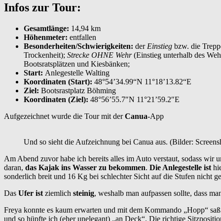
Infos zur Tour:
Gesamtlänge:
14,94 km
Höhenmeter:
entfallen
Besonderheiten/Schwierigkeiten:
der
Einstieg
bzw. die Trep
Trockenheit);
Strecke OHNE Wehr
(Einstieg unterhalb des We
Bootsratsplätzen und Kiesbänken;
Start:
Anlegestelle Walting
Koordinaten (Start):
48°54’34.99“N 11°18’13.82“E
Ziel:
Bootsrastplatz Böhming
Koordinaten (Ziel):
48°56’55.7″N 11°21’59.2″E
Aufgezeichnet wurde die Tour mit der
Canua
-App
Und so sieht die Aufzeichnung bei Canua aus. (Bilder: Screens
Am Abend zuvor habe ich bereits alles im Auto verstaut, sodass wir 
daran,
das Kajak ins Wasser zu bekommen
.
Die Anlegestelle ist
hi
sonderlich breit und 16 Kg bei schlechter Sicht auf die Stufen nicht 
Das
Ufer ist
ziemlich
steinig
, weshalb man aufpassen sollte, dass man
Freya konnte es kaum erwarten und mit dem Kommando „Hopp“ saß sie 
und so hüpfte ich (eher unelegant) „an Deck“. Die richtige Sitzpositi