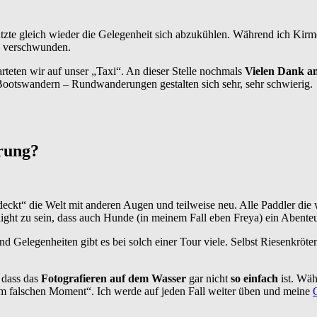
te gleich wieder die Gelegenheit sich abzukühlen. Während ich Kirmet
e verschwunden.
rteten wir auf unser „Taxi“. An dieser Stelle nochmals
Vielen Dank a
m Bootswandern – Rundwanderungen gestalten sich sehr, sehr schwierig.
rung?
eckt“ die Welt mit anderen Augen und teilweise neu. Alle Paddler die w
hlight zu sein, dass auch Hunde (in meinem Fall eben Freya) ein Abent
und Gelegenheiten gibt es bei solch einer Tour viele. Selbst Riesenk
, dass das
Fotografieren auf dem Wasser
gar nicht
so einfach
ist. Wäh
im falschen Moment“. Ich werde auf jeden Fall weiter üben und meine