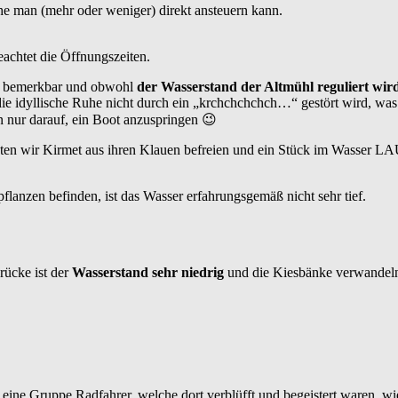
che man (mehr oder weniger) direkt ansteuern kann.
eachtet die Öffnungszeiten.
al bemerkbar und obwohl
der Wasserstand der Altmühl reguliert wir
ss die idyllische Ruhe nicht durch ein „krchchchchch…“ gestört wird, wa
 nur darauf, ein Boot anzuspringen 😉
ten wir Kirmet aus ihren Klauen befreien und ein Stück im Wasser 
lanzen befinden, ist das Wasser erfahrungsgemäß nicht sehr tief.
rücke ist der
Wasserstand sehr niedrig
und die Kiesbänke verwandeln
 eine Gruppe Radfahrer, welche dort verblüfft und begeistert waren, wi