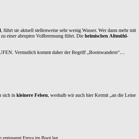
d
, führt sie aktuell stellenweise sehr wenig Wasser. Wer dann mehr mit
s zu einer abrupten Vollbremsung führt. Die
heimischen
Altmühl-
LAUFEN. Vermutlich kommt daher der Begriff „Bootswandern“…
 sich in
kleinere Felsen
, weshalb wir auch hier Kermit „an die Leine
e entspannt Freya im Boot lag.