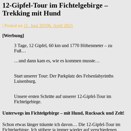
12-Gipfel-Tour im Fichtelgebirge –
Trekking mit Hund
by
|
Posted on
11. Juni 2019
6. April 2021
Andrea
[Werbung]
Maier
3 Tage, 12 Gipfel, 60 km und 1770 Höhenmeter – zu
Fuß…
…und dann kam es, wie es kommen musste…
Start unserer Tour: Der Parkplatz des Felsenlabyrinths
Luisenburg.
Unsere ersten Schritte auf unserer 12-Gipfel-Tour im
Fichtelgebirge.
Unterwegs im Fichtelgebirge – mit Hund, Rucksack und Zelt!
Schon etwas länger träumte ich davon… Die 12-Gipfel-Tour im
Fichtelgebirge. Ich stöbere ja immer wieder auf verschiedenen