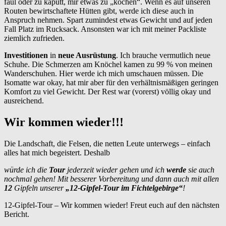
faul oder zu kaputt, mir etwas zu „kochen“. Wenn es auf unseren
Routen bewirtschaftete Hütten gibt, werde ich diese auch in
Anspruch nehmen. Spart zumindest etwas Gewicht und auf jeden
Fall Platz im Rucksack. Ansonsten war ich mit meiner Packliste
ziemlich zufrieden.
Investitionen
in
neue Ausrüstung
. Ich brauche vermutlich neue
Schuhe. Die Schmerzen am Knöchel kamen zu 99 % von meinen
Wanderschuhen. Hier werde ich mich umschauen müssen. Die
Isomatte war okay, hat mir aber für den verhältnismäßigen geringen
Komfort zu viel Gewicht. Der Rest war (vorerst) völlig okay und
ausreichend.
Wir kommen wieder!!!
Die Landschaft, die Felsen, die netten Leute unterwegs – einfach
alles hat mich begeistert. Deshalb
würde ich die
Tour
jederzeit wieder gehen und ich
werde
sie auch
nochmal gehen! Mit besserer Vorbereitung und dann auch mit allen
12
Gipfeln unserer
„12-Gipfel-Tour im Fichtelgebirge“
!
12-Gipfel-Tour – Wir kommen wieder! Freut euch auf den nächsten
Bericht.