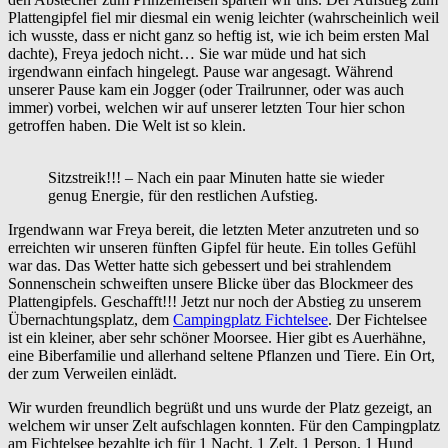
Plattengipfel fiel mir diesmal ein wenig leichter (wahrscheinlich weil
ich wusste, dass er nicht ganz so heftig ist, wie ich beim ersten Mal
dachte), Freya jedoch nicht… Sie war müde und hat sich
irgendwann einfach hingelegt. Pause war angesagt. Während
unserer Pause kam ein Jogger (oder Trailrunner, oder was auch
immer) vorbei, welchen wir auf unserer letzten Tour hier schon
getroffen haben. Die Welt ist so klein.
Sitzstreik!!! – Nach ein paar Minuten hatte sie wieder
genug Energie, für den restlichen Aufstieg.
Irgendwann war Freya bereit, die letzten Meter anzutreten und so
erreichten wir unseren fünften Gipfel für heute. Ein tolles Gefühl
war das. Das Wetter hatte sich gebessert und bei strahlendem
Sonnenschein schweiften unsere Blicke über das Blockmeer des
Plattengipfels. Geschafft!!! Jetzt nur noch der Abstieg zu unserem
Übernachtungsplatz, dem
Campingplatz Fichtelsee
. Der Fichtelsee
ist ein kleiner, aber sehr schöner Moorsee. Hier gibt es Auerhähne,
eine Biberfamilie und allerhand seltene Pflanzen und Tiere. Ein Ort,
der zum Verweilen einlädt.
Wir wurden freundlich begrüßt und uns wurde der Platz gezeigt, an
welchem wir unser Zelt aufschlagen konnten. Für den Campingplatz
am Fichtelsee bezahlte ich für 1 Nacht, 1 Zelt, 1 Person, 1 Hund