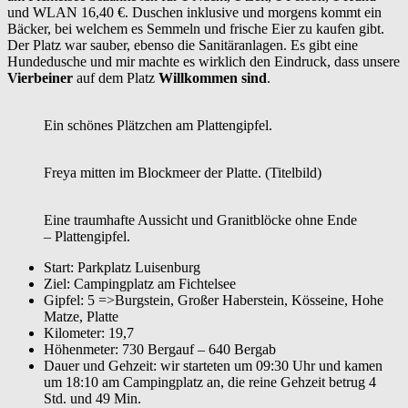
und WLAN 16,40 €. Duschen inklusive und morgens kommt ein
Bäcker, bei welchem es Semmeln und frische Eier zu kaufen gibt.
Der Platz war sauber, ebenso die Sanitäranlagen. Es gibt eine
Hundedusche und mir machte es wirklich den Eindruck, dass unsere
Vierbeiner
auf dem Platz
Willkommen
sind
.
Ein schönes Plätzchen am Plattengipfel.
Freya mitten im Blockmeer der Platte. (Titelbild)
Eine traumhafte Aussicht und Granitblöcke ohne Ende
– Plattengipfel.
Start: Parkplatz Luisenburg
Ziel: Campingplatz am Fichtelsee
Gipfel: 5 =>Burgstein, Großer Haberstein, Kösseine, Hohe
Matze, Platte
Kilometer: 19,7
Höhenmeter: 730 Bergauf – 640 Bergab
Dauer und Gehzeit: wir starteten um 09:30 Uhr und kamen
um 18:10 am Campingplatz an, die reine Gehzeit betrug 4
Std. und 49 Min.