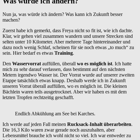
Was würde ich ändern?
Nun ja, was würde ich ändern? Was kann ich Zukunft besser
machen?
Zuerst habe ich gemerkt, dass Freya nicht so fit ist, wie ich dachte.
Klar, wir gehen viel zusammen wandern und unsere Strecken sind
selten unter 10 Kilometer. Aber mehrere Tage hintereinander und
dazu noch wenig Schlaf, scheinen für sie noch etwas „to much“ zu
sein. Hier bedarf es etwas
Training
.
Den
Wasservorrat
auffüllen, überall
wo es möglich ist
. Ich hatte
mich zu sehr darauf verlassen, dass bestimmt auf den nächsten
Metern irgendwo Wasser ist. Der Vorrat wurde auf unserer zweiten
Etappe tatsächlich etwas knapp. Deshalb werde ich in Zukunft
unseren Vorrat überall auffüllen, wo es möglich ist. Die kleinen
Bächlein waren teils ausgetrocknet. Aber wir haben es mit dem
letzten Tropfen rechtzeitig geschafft.
Endlich Abkühlung am See bei Karches.
Ich werde auf jeden Fall meinen
Rucksack-Inhalt
überarbeiten
.
Die 16,3 Kilo waren zwar gerade noch auszuhalten, aber
Lebensmittel brauche ich wohl nicht so viel. Ich war entweder zu