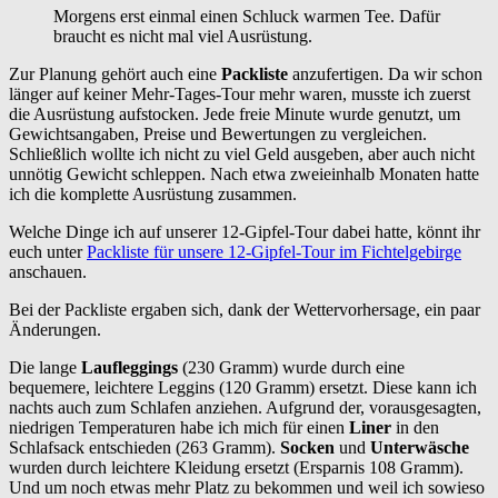
Morgens erst einmal einen Schluck warmen Tee. Dafür
braucht es nicht mal viel Ausrüstung.
Zur Planung gehört auch eine
Packliste
anzufertigen. Da wir schon
länger auf keiner Mehr-Tages-Tour mehr waren, musste ich zuerst
die Ausrüstung aufstocken. Jede freie Minute wurde genutzt, um
Gewichtsangaben, Preise und Bewertungen zu vergleichen.
Schließlich wollte ich nicht zu viel Geld ausgeben, aber auch nicht
unnötig Gewicht schleppen. Nach etwa zweieinhalb Monaten hatte
ich die komplette Ausrüstung zusammen.
Welche Dinge ich auf unserer 12-Gipfel-Tour dabei hatte, könnt ihr
euch unter
Packliste für unsere 12-Gipfel-Tour im Fichtelgebirge
anschauen.
Bei der Packliste ergaben sich, dank der Wettervorhersage, ein paar
Änderungen.
Die lange
Laufleggings
(230 Gramm) wurde durch eine
bequemere, leichtere Leggins (120 Gramm) ersetzt. Diese kann ich
nachts auch zum Schlafen anziehen. Aufgrund der, vorausgesagten,
niedrigen Temperaturen habe ich mich für einen
Liner
in den
Schlafsack entschieden (263 Gramm).
Socken
und
Unterwäsche
wurden durch leichtere Kleidung ersetzt (Ersparnis 108 Gramm).
Und um noch etwas mehr Platz zu bekommen und weil ich sowieso