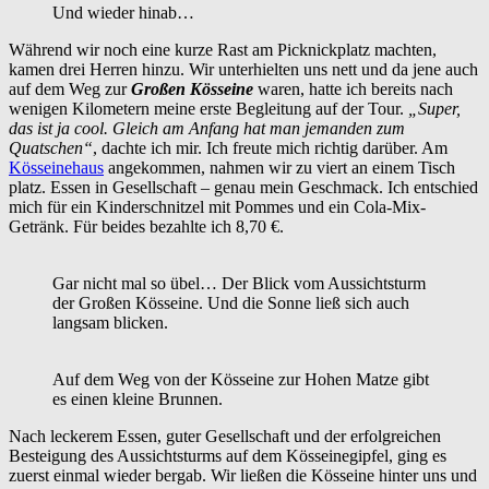
Und wieder hinab…
Während wir noch eine kurze Rast am Picknickplatz machten,
kamen drei Herren hinzu. Wir unterhielten uns nett und da jene auch
auf dem Weg zur
Großen Kösseine
waren, hatte ich bereits nach
wenigen Kilometern meine erste Begleitung auf der Tour.
„Super,
das ist ja cool. Gleich am Anfang hat man jemanden zum
Quatschen“
, dachte ich mir. Ich freute mich richtig darüber. Am
Kösseinehaus
angekommen, nahmen wir zu viert an einem Tisch
platz. Essen in Gesellschaft – genau mein Geschmack. Ich entschied
mich für ein Kinderschnitzel mit Pommes und ein Cola-Mix-
Getränk. Für beides bezahlte ich 8,70 €.
Gar nicht mal so übel… Der Blick vom Aussichtsturm
der Großen Kösseine. Und die Sonne ließ sich auch
langsam blicken.
Auf dem Weg von der Kösseine zur Hohen Matze gibt
es einen kleine Brunnen.
Nach leckerem Essen, guter Gesellschaft und der erfolgreichen
Besteigung des Aussichtsturms auf dem Kösseinegipfel, ging es
zuerst einmal wieder bergab. Wir ließen die Kösseine hinter uns und