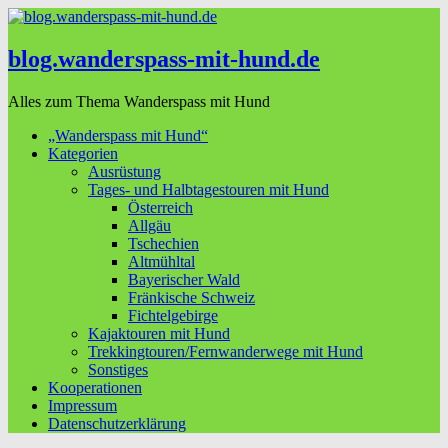
blog.wanderspass-mit-hund.de
Alles zum Thema Wanderspass mit Hund
„Wanderspass mit Hund“
Kategorien
Ausrüstung
Tages- und Halbtagestouren mit Hund
Österreich
Allgäu
Tschechien
Altmühltal
Bayerischer Wald
Fränkische Schweiz
Fichtelgebirge
Kajaktouren mit Hund
Trekkingtouren/Fernwanderwege mit Hund
Sonstiges
Kooperationen
Impressum
Datenschutzerklärung