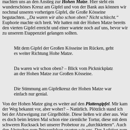
machten uns an den Anstieg zur
Hohen Matze
. Hier steht ein
wunderschönes Kreuz am Gipfel und von der Bank aus können wir
nochmal unseren vorherigen Gipfel, die Große Kösseine
begutachten.
„Da waren wir also schon oben? Nicht schlecht.“
Euphorie machte sich breit. Wir hatten mit der Hohen Matze bereits
den vierten Gipfel erreicht und einer wartete noch auf uns, bevor wir
zu unserem Etappenziel gelangen sollten.
Mit dem Gipfel der Großen Kösseine im Rücken, geht
es weiter Richtung Hohe Matze.
Da waren wir schon oben? – Blick vom Picknickplatz
an der Hohen Matze zur Großen Kösseine.
Die Stimmung am Gipfelkreuz der Hohen Matze war
einfach nur genial.
Von der Hohen Matze ging es weiter auf den
Plattengipfel
. Mir kam
der Weg bekannt vor, aber woher? – Natürlich. Plötzlich stand ich
bei der Abzweigung zur Girgelhöhle. Diese ließen wir aber aus. War
es doch beim letzten Mal schon eine ziemliche Tortur, diese mit dem
schweren Rucksack bei unserer Probetour zu „durchklettern“. Auch
den Abstecher zum Prinzenfelsen sparten wir uns. Der Aufstieg zum