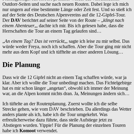
Outdorr-Seiten und suche nach neuen Routen. Dabei lege ich mich
nur ungern auf eine bestimmte Länge oder Zeit fest. Und so stieß ich
auf der Seite des Deutschen Alpenvereins auf die 12-Gipfel-Tour.
Der
DAV
berichtet auf seiner Seite von der Route – „
klingt nach
einem Abenteuer
„, dachte ich mir. Bis ich gelesen habe, dass die
Herrschaften die Tour an einem Tag gelaufen sind…
„
An einem Tag? Das ist verrückt
„, sagte ich leise zu mir selbst. Das
würde weder Freya, noch ich schaffen. Aber die Tour ging mir nicht
mehr aus dem Kopf und ich tüfftelte an einer anderen Lösung…
Die Planung
Dass wir die 12 Gipfel nicht an einem Tag schaffen würde, war ja
klar. Aber ich wollte die Tour unbedingt machen. Das Fichtelgebirge
hat es mir schon länger „angetan“, obwohl ich immer der Meinung
war, an die Alpen kommt nichts dran. Ja, Meinungen ändern sich…
Ich tüftelte an der Routenplanung. Zuerst wollte ich die selbe
Strecke gehen, wie vom DAV beschrieben. Da allerdings das Wetter
anders plante als ich, habe ich die Tour umgekehrt. Was
erfreulicherweise dazu führte, dass steile Aufstiege jetzt zu
Abstiegen wurden. Yippie! Für die Planung der einzelnen Touren
habe ich
Komoot
verwendet.