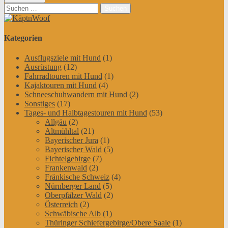
Suchen
nach:
Kategorien
Ausflugsziele mit Hund
(1)
Ausrüstung
(12)
Fahrradtouren mit Hund
(1)
Kajaktouren mit Hund
(4)
Schneeschuhwandern mit Hund
(2)
Sonstiges
(17)
Tages- und Halbtagestouren mit Hund
(53)
Allgäu
(2)
Altmühltal
(21)
Bayerischer Jura
(1)
Bayerischer Wald
(5)
Fichtelgebirge
(7)
Frankenwald
(2)
Fränkische Schweiz
(4)
Nürnberger Land
(5)
Oberpfälzer Wald
(2)
Österreich
(2)
Schwäbische Alb
(1)
Thüringer Schiefergebirge/Obere Saale
(1)