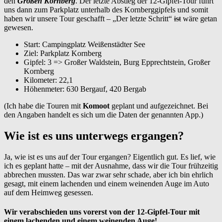
den
Großen Kornberg
. Der letzte Abstieg der 12-Gipfel-Tour führt
uns dann zum Parkplatz unterhalb des Kornberggipfels und somit
haben wir unsere Tour geschafft – „Der letzte Schritt“
ist
wäre getan
gewesen.
Start: Campingplatz Weißenstädter See
Ziel: Parkplatz Kornberg
Gipfel: 3 => Großer Waldstein, Burg Epprechtstein, Großer
Kornberg
Kilometer: 22,1
Höhenmeter: 630 Bergauf, 420 Bergab
(Ich habe die Touren mit
Komoot
geplant und aufgezeichnet. Bei
den Angaben handelt es sich um die Daten der genannten App.)
Wie ist es uns unterwegs ergangen?
Ja, wie ist es uns auf der Tour ergangen? Eigentlich gut. Es lief, wie
ich es geplant hatte – mit der Ausnahme, dass wir die Tour frühzeitig
abbrechen mussten. Das war zwar sehr schade, aber ich bin ehrlich
gesagt, mit einem lachenden und einem weinenden Auge im Auto
auf dem Heimweg gesessen.
Wir verabschieden uns vorerst von der 12-Gipfel-Tour mit
einem lachenden und einem weinenden Auge!