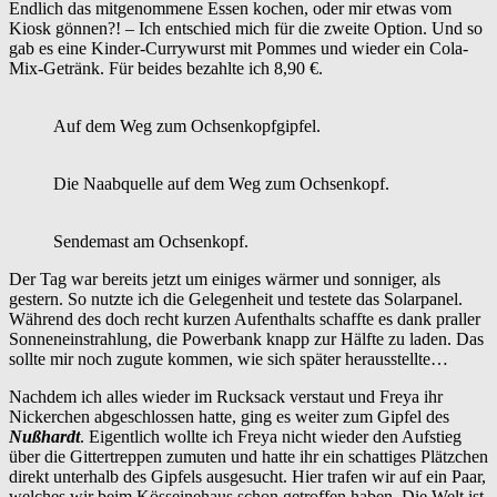
Endlich das mitgenommene Essen kochen, oder mir etwas vom
Kiosk gönnen?! – Ich entschied mich für die zweite Option. Und so
gab es eine Kinder-Currywurst mit Pommes und wieder ein Cola-
Mix-Getränk. Für beides bezahlte ich 8,90 €.
Auf dem Weg zum Ochsenkopfgipfel.
Die Naabquelle auf dem Weg zum Ochsenkopf.
Sendemast am Ochsenkopf.
Der Tag war bereits jetzt um einiges wärmer und sonniger, als
gestern. So nutzte ich die Gelegenheit und testete das Solarpanel.
Während des doch recht kurzen Aufenthalts schaffte es dank praller
Sonneneinstrahlung, die Powerbank knapp zur Hälfte zu laden. Das
sollte mir noch zugute kommen, wie sich später herausstellte…
Nachdem ich alles wieder im Rucksack verstaut und Freya ihr
Nickerchen abgeschlossen hatte, ging es weiter zum Gipfel des
Nußhardt
. Eigentlich wollte ich Freya nicht wieder den Aufstieg
über die Gittertreppen zumuten und hatte ihr ein schattiges Plätzchen
direkt unterhalb des Gipfels ausgesucht. Hier trafen wir auf ein Paar,
welches wir beim Kösseinehaus schon getroffen haben. Die Welt ist