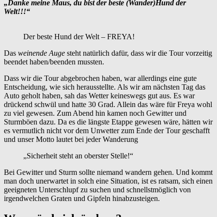
„Danke meine Maus, du bist der beste (Wander)Hund der
Welt!!!“
Der beste Hund der Welt – FREYA!
Das
weinende Auge
steht natürlich dafür, dass wir die Tour vorzeitig
beendet haben/beenden mussten.
Dass wir die Tour abgebrochen haben, war allerdings eine gute
Entscheidung, wie sich herausstellte. Als wir am nächsten Tag das
Auto geholt haben, sah das Wetter keineswegs gut aus. Es war
drückend schwül und hatte 30 Grad. Allein das wäre für Freya wohl
zu viel gewesen. Zum Abend hin kamen noch Gewitter und
Sturmböen dazu. Da es die längste Etappe gewesen wäre, hätten wir
es vermutlich nicht vor dem Unwetter zum Ende der Tour geschafft
und unser Motto lautet bei jeder Wanderung
„Sicherheit steht an oberster Stelle!“
Bei Gewitter und Sturm sollte niemand wandern gehen. Und kommt
man doch unerwartet in solch eine Situation, ist es ratsam, sich einen
geeigneten Unterschlupf zu suchen und schnellstmöglich von
irgendwelchen Graten und Gipfeln hinabzusteigen.