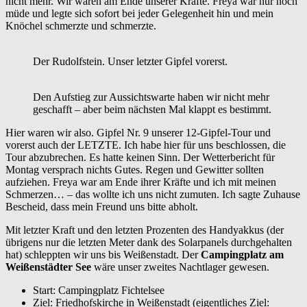
nicht mehr. Wir waren am Ende unserer Kräfte. Freya war nur noch
müde und legte sich sofort bei jeder Gelegenheit hin und mein
Knöchel schmerzte und schmerzte.
Der Rudolfstein. Unser letzter Gipfel vorerst.
Den Aufstieg zur Aussichtswarte haben wir nicht mehr
geschafft – aber beim nächsten Mal klappt es bestimmt.
Hier waren wir also. Gipfel Nr. 9 unserer 12-Gipfel-Tour und
vorerst auch der LETZTE. Ich habe hier für uns beschlossen, die
Tour abzubrechen. Es hatte keinen Sinn. Der Wetterbericht für
Montag versprach nichts Gutes. Regen und Gewitter sollten
aufziehen. Freya war am Ende ihrer Kräfte und ich mit meinen
Schmerzen… – das wollte ich uns nicht zumuten. Ich sagte Zuhause
Bescheid, dass mein Freund uns bitte abholt.
Mit letzter Kraft und den letzten Prozenten des Handyakkus (der
übrigens nur die letzten Meter dank des Solarpanels durchgehalten
hat) schleppten wir uns bis Weißenstadt. Der
Campingplatz am
Weißenstädter See
wäre unser zweites Nachtlager gewesen.
Start: Campingplatz Fichtelsee
Ziel: Friedhofskirche in Weißenstadt (eigentliches Ziel: