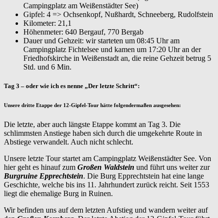
Campingplatz am Weißenstädter See)
Gipfel: 4 => Ochsenkopf, Nußhardt, Schneeberg, Rudolfstein
Kilometer: 21,1
Höhenmeter: 640 Bergauf, 770 Bergab
Dauer und Gehzeit: wir starteten um 08:45 Uhr am
Campingplatz Fichtelsee und kamen um 17:20 Uhr an der
Friedhofskirche in Weißenstadt an, die reine Gehzeit betrug 5
Std. und 6 Min.
Tag 3 – oder wie ich es nenne „Der letzte Schritt“:
Unsere dritte Etappe der 12-Gipfel-Tour hätte folgendermaßen ausgesehen:
Die letzte, aber auch längste Etappe kommt an Tag 3. Die
schlimmsten Anstiege haben sich durch die umgekehrte Route in
Abstiege verwandelt. Auch nicht schlecht.
Unsere letzte Tour startet am Campingplatz Weißenstädter See. Von
hier geht es hinauf zum
Großen Waldstein
und führt uns weiter zur
Burgruine Epprechtstein
. Die Burg Epprechtstein hat eine lange
Geschichte, welche bis ins 11. Jahrhundert zurück reicht. Seit 1553
liegt die ehemalige Burg in Ruinen.
Wir befinden uns auf dem letzten Aufstieg und wandern weiter auf