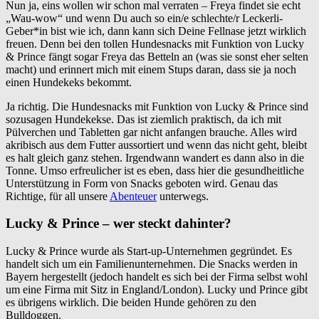
Nun ja, eins wollen wir schon mal verraten – Freya findet sie echt
„Wau-wow“ und wenn Du auch so ein/e schlechte/r Leckerli-
Geber*in bist wie ich, dann kann sich Deine Fellnase jetzt wirklich
freuen. Denn bei den tollen Hundesnacks mit Funktion von Lucky
& Prince fängt sogar Freya das Betteln an (was sie sonst eher selten
macht) und erinnert mich mit einem Stups daran, dass sie ja noch
einen Hundekeks bekommt.
Ja richtig. Die Hundesnacks mit Funktion von Lucky & Prince sind
sozusagen Hundekekse. Das ist ziemlich praktisch, da ich mit
Pülverchen und Tabletten gar nicht anfangen brauche. Alles wird
akribisch aus dem Futter aussortiert und wenn das nicht geht, bleibt
es halt gleich ganz stehen. Irgendwann wandert es dann also in die
Tonne. Umso erfreulicher ist es eben, dass hier die gesundheitliche
Unterstützung in Form von Snacks geboten wird. Genau das
Richtige, für all unsere
Abenteuer
unterwegs.
Lucky & Prince – wer steckt dahinter?
Lucky & Prince wurde als Start-up-Unternehmen gegründet. Es
handelt sich um ein Familienunternehmen. Die Snacks werden in
Bayern hergestellt (jedoch handelt es sich bei der Firma selbst wohl
um eine Firma mit Sitz in England/London). Lucky und Prince gibt
es übrigens wirklich. Die beiden Hunde gehören zu den
Bulldoggen.