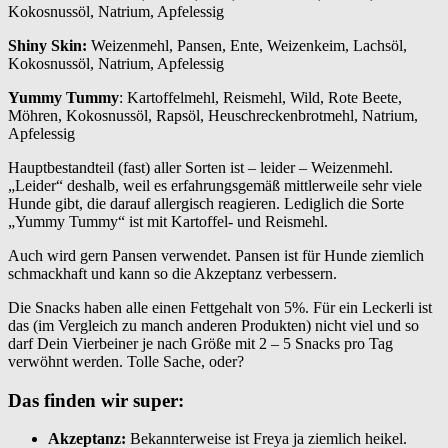
Kokosnussöl, Natrium, Apfelessig
Shiny Skin:
Weizenmehl, Pansen, Ente, Weizenkeim, Lachsöl,
Kokosnussöl, Natrium, Apfelessig
Yummy Tummy
: Kartoffelmehl, Reismehl, Wild, Rote Beete,
Möhren, Kokosnussöl, Rapsöl, Heuschreckenbrotmehl, Natrium,
Apfelessig
Hauptbestandteil (fast) aller Sorten ist – leider – Weizenmehl.
„Leider“ deshalb, weil es erfahrungsgemäß mittlerweile sehr viele
Hunde gibt, die darauf allergisch reagieren. Lediglich die Sorte
„Yummy Tummy“ ist mit Kartoffel- und Reismehl.
Auch wird gern Pansen verwendet. Pansen ist für Hunde ziemlich
schmackhaft und kann so die Akzeptanz verbessern.
Die Snacks haben alle einen Fettgehalt von 5%. Für ein Leckerli ist
das (im Vergleich zu manch anderen Produkten) nicht viel und so
darf Dein Vierbeiner je nach Größe mit 2 – 5 Snacks pro Tag
verwöhnt werden. Tolle Sache, oder?
Das finden wir super:
Akzeptanz:
Bekannterweise ist Freya ja ziemlich heikel.