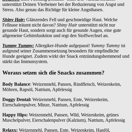
unterstützt Deinen Vierbeiner bei der Reduzierung von Angst und
Stress. Also genau das Richtige für kleine Angsthasen.
Shiny Hair:
Glänzendes Fell und geschmeidige Haut. Welche
Fellnase träumt nicht davon?
Shiny Hair
unterstützt nicht nur
gesunde Haut, sondern sorgt auch für gesunde Augen, eine gute
allgemeine Gehirnfunktion und regt den Stoffwechsel an.
Yummy Tummy:
Allergiker-Hunde aufgepasst!
Yummy Tummy
ist
aufgrund seiner Zusammensetzung besonders für empfindliche
Hunde geeignet. Zudem wirkt der Snack entzündungshemmend und
stärkt das Immunsystem.
Woraus setzen sich die Snacks zusammen?
Body Balance
: Weizenmehl, Pansen, Rindfleisch, Weizenkeim,
Möhren, Rapsöl, Natrium, Apfelessig
Doggy Dental:
Weizenmehl, Pansen, Ente, Weizenkeim,
Eierschalenpulver, Minze, Natrium, Apfelessig
Happy Hips:
Weizenmehl, Pansen, Wild, Weizenkeim, grünes
Muschelpulver, Eierschalenpulver (Kalzium), Natrium, Apfelessig
Relaxx:
Weizenmehl, Pansen, Ente, Weizenkeim, Hanföl,