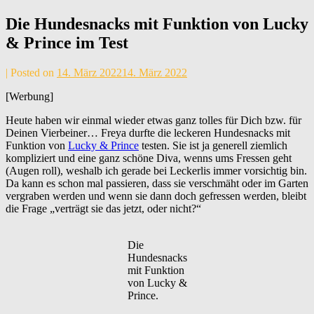
Die Hundesnacks mit Funktion von Lucky
& Prince im Test
by
|
Posted on
14. März 2022
14. März 2022
Andrea
[Werbung]
Maier
Heute haben wir einmal wieder etwas ganz tolles für Dich bzw. für
Deinen Vierbeiner… Freya durfte die leckeren Hundesnacks mit
Funktion von
Lucky & Prince
testen. Sie ist ja generell ziemlich
kompliziert und eine ganz schöne Diva, wenns ums Fressen geht
(Augen roll), weshalb ich gerade bei Leckerlis immer vorsichtig bin.
Da kann es schon mal passieren, dass sie verschmäht oder im Garten
vergraben werden und wenn sie dann doch gefressen werden, bleibt
die Frage „verträgt sie das jetzt, oder nicht?“
Die
Hundesnacks
mit Funktion
von Lucky &
Prince.