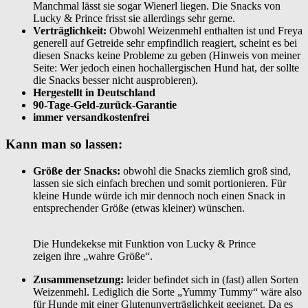
Manchmal lässt sie sogar Wienerl liegen. Die Snacks von
Lucky & Prince frisst sie allerdings sehr gerne.
Verträglichkeit:
Obwohl Weizenmehl enthalten ist und Freya
generell auf Getreide sehr empfindlich reagiert, scheint es bei
diesen Snacks keine Probleme zu geben (Hinweis von meiner
Seite: Wer jedoch einen hochallergischen Hund hat, der sollte
die Snacks besser nicht ausprobieren).
Hergestellt in Deutschland
90-Tage-Geld-zurück-Garantie
immer versandkostenfrei
Kann man so lassen:
Größe der Snacks:
obwohl die Snacks ziemlich groß sind,
lassen sie sich einfach brechen und somit portionieren. Für
kleine Hunde würde ich mir dennoch noch einen Snack in
entsprechender Größe (etwas kleiner) wünschen.
Die Hundekekse mit Funktion von Lucky & Prince
zeigen ihre „wahre Größe“.
Zusammensetzung:
leider befindet sich in (fast) allen Sorten
Weizenmehl. Lediglich die Sorte „Yummy Tummy“ wäre also
für Hunde mit einer Glutenunverträglichkeit geeignet. Da es