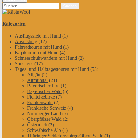
Suchen
nach:
Kategorien
Ausflugsziele mit Hund
(1)
Ausrüstung
(12)
Fahrradtouren mit Hund
(1)
Kajaktouren mit Hund
(4)
Schneeschuhwandern mit Hund
(2)
Sonstiges
(17)
Tages- und Halbtagestouren mit Hund
(53)
Allgäu
(2)
Altmühltal
(21)
Bayerischer Jura
(1)
Bayerischer Wald
(5)
Fichtelgebirge
(7)
Frankenwald
(2)
Fränkische Schweiz
(4)
Nürnberger Land
(5)
Oberpfälzer Wald
(2)
Österreich
(2)
Schwäbische Alb
(1)
Thüringer Schiefergebirge/Obere Saale
(1)