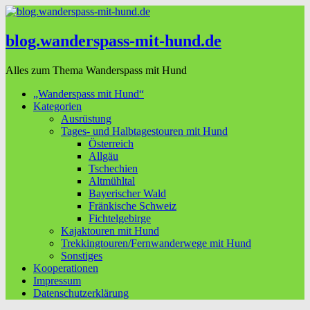
blog.wanderspass-mit-hund.de
Alles zum Thema Wanderspass mit Hund
„Wanderspass mit Hund“
Kategorien
Ausrüstung
Tages- und Halbtagestouren mit Hund
Österreich
Allgäu
Tschechien
Altmühltal
Bayerischer Wald
Fränkische Schweiz
Fichtelgebirge
Kajaktouren mit Hund
Trekkingtouren/Fernwanderwege mit Hund
Sonstiges
Kooperationen
Impressum
Datenschutzerklärung