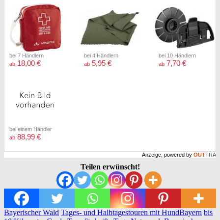
bei 7 Händlern
bei 4 Händlern
bei 10 Händlern
18,00 €
5,95 €
7,70 €
ab
ab
ab
bei einem Händler
88,99 €
ab
Anzeige, powered by
OUT
TRA
Teilen erwünscht!
Bayerischer Wald
Tages- und Halbtagestouren mit Hund
Bayern
bis