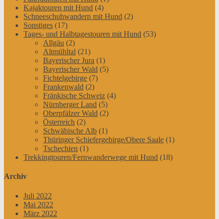
Kajaktouren mit Hund
(4)
Schneeschuhwandern mit Hund
(2)
Sonstiges
(17)
Tages- und Halbtagestouren mit Hund
(53)
Allgäu
(2)
Altmühltal
(21)
Bayerischer Jura
(1)
Bayerischer Wald
(5)
Fichtelgebirge
(7)
Frankenwald
(2)
Fränkische Schweiz
(4)
Nürnberger Land
(5)
Oberpfälzer Wald
(2)
Österreich
(2)
Schwäbische Alb
(1)
Thüringer Schiefergebirge/Obere Saale
(1)
Tschechien
(1)
Trekkingtouren/Fernwanderwege mit Hund
(18)
Archiv
Juli 2022
Mai 2022
März 2022