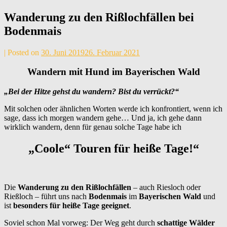
Wanderung zu den Rißlochfällen bei
Bodenmais
by
|
Posted on
30. Juni 2019
26. Februar 2021
Andrea
Maier
Wandern mit Hund im Bayerischen Wald
„Bei der Hitze gehst du wandern? Bist du verrückt?“
Mit solchen oder ähnlichen Worten werde ich konfrontiert, wenn ich
sage, dass ich morgen wandern gehe… Und ja, ich gehe dann
wirklich wandern, denn für genau solche Tage habe ich
„Coole“ Touren für heiße Tage!“
Die
Wanderung zu den Rißlochfällen
– auch Riesloch oder
Rießloch – führt uns nach
Bodenmais
im
Bayerischen Wald
und
ist
besonders für heiße Tage geeignet
.
Soviel schon Mal vorweg: Der Weg geht durch
schattige Wälder