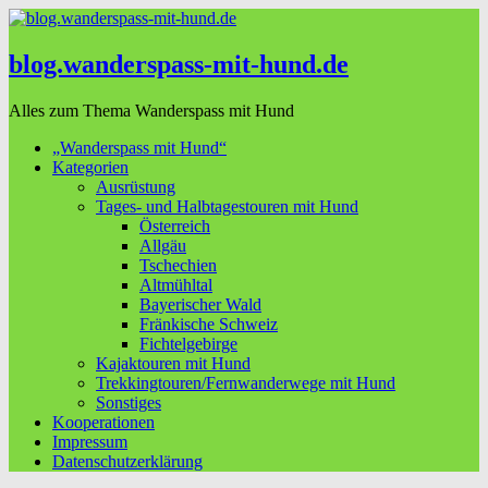
blog.wanderspass-mit-hund.de
Alles zum Thema Wanderspass mit Hund
„Wanderspass mit Hund“
Kategorien
Ausrüstung
Tages- und Halbtagestouren mit Hund
Österreich
Allgäu
Tschechien
Altmühltal
Bayerischer Wald
Fränkische Schweiz
Fichtelgebirge
Kajaktouren mit Hund
Trekkingtouren/Fernwanderwege mit Hund
Sonstiges
Kooperationen
Impressum
Datenschutzerklärung