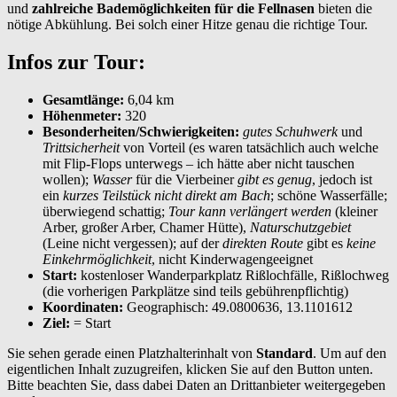
und
zahlreiche Bademöglichkeiten für die Fellnasen
bieten die
nötige Abkühlung. Bei solch einer Hitze genau die richtige Tour.
Infos zur Tour:
Gesamtlänge:
6,04 km
Höhenmeter:
320
Besonderheiten/Schwierigkeiten:
gutes Schuhwerk
und
Trittsicherheit
von Vorteil (es waren tatsächlich auch welche
mit Flip-Flops unterwegs – ich hätte aber nicht tauschen
wollen);
Wasser
für die Vierbeiner
gibt es genug
, jedoch ist
ein
kurzes Teilstück nicht direkt am Bach
; schöne Wasserfälle;
überwiegend schattig;
Tour kann verlängert werden
(kleiner
Arber, großer Arber, Chamer Hütte),
Naturschutzgebiet
(Leine nicht vergessen); auf der
direkten Route
gibt es
keine
Einkehrmöglichkeit
, nicht Kinderwagengeeignet
Start:
kostenloser Wanderparkplatz Rißlochfälle, Rißlochweg
(die vorherigen Parkplätze sind teils gebührenpflichtig)
Koordinaten:
Geographisch: 49.0800636, 13.1101612
Ziel:
= Start
Sie sehen gerade einen Platzhalterinhalt von
Standard
. Um auf den
eigentlichen Inhalt zuzugreifen, klicken Sie auf den Button unten.
Bitte beachten Sie, dass dabei Daten an Drittanbieter weitergegeben