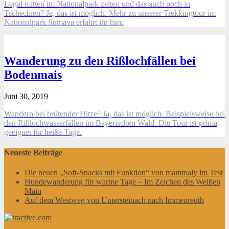
Legal mitten im Nationalpark zelten und das auch noch in
Tschechien? Ja, das ist möglich. Mehr zu unserer Trekkingtour im
Nationalpark Sumava erfahrt ihr hier.
Wanderung zu den Rißlochfällen bei
Bodenmais
Juni 30, 2019
Wandern bei brütender Hitze? Ja, das ist möglich. Beispielsweise bei
den Rißlochwasserfällen im Bayerischen Wald. Die Tour ist prima
geeignet für heiße Tage.
Neueste Beiträge
Die neuen „Soft-Snacks mit Funktion“ von mammaly im Test
Hundewanderung für warme Tage – Im Zeichen des Weißen
Main
Auf dem Westweg von Untersteinach nach Immenreuth