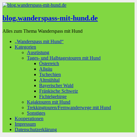
blog.wanderspass-mit-hund.de
Alles zum Thema Wanderspass mit Hund
„Wanderspass mit Hund“
Kategorien
Ausrüstung
Tages- und Halbtagestouren mit Hund
Österreich
Allgäu
Tschechien
Altmühltal
Bayerischer Wald
Fränkische Schweiz
Fichtelgebirge
Kajaktouren mit Hund
Trekkingtouren/Fernwanderwege mit Hund
Sonstiges
Kooperationen
Impressum
Datenschutzerklärung