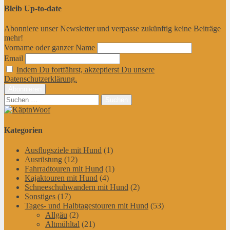
Bleib Up-to-date
Abonniere unser Newsletter und verpasse zukünftig keine Beiträge
mehr!
Vorname oder ganzer Name
Email
Indem Du fortfährst, akzeptierst Du unsere
Datenschutzerklärung.
Suchen
nach:
Kategorien
Ausflugsziele mit Hund
(1)
Ausrüstung
(12)
Fahrradtouren mit Hund
(1)
Kajaktouren mit Hund
(4)
Schneeschuhwandern mit Hund
(2)
Sonstiges
(17)
Tages- und Halbtagestouren mit Hund
(53)
Allgäu
(2)
Altmühltal
(21)