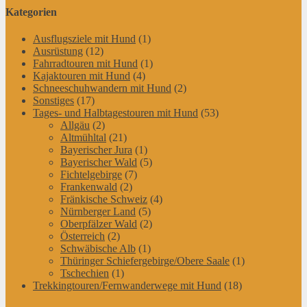
Kategorien
Ausflugsziele mit Hund
(1)
Ausrüstung
(12)
Fahrradtouren mit Hund
(1)
Kajaktouren mit Hund
(4)
Schneeschuhwandern mit Hund
(2)
Sonstiges
(17)
Tages- und Halbtagestouren mit Hund
(53)
Allgäu
(2)
Altmühltal
(21)
Bayerischer Jura
(1)
Bayerischer Wald
(5)
Fichtelgebirge
(7)
Frankenwald
(2)
Fränkische Schweiz
(4)
Nürnberger Land
(5)
Oberpfälzer Wald
(2)
Österreich
(2)
Schwäbische Alb
(1)
Thüringer Schiefergebirge/Obere Saale
(1)
Tschechien
(1)
Trekkingtouren/Fernwanderwege mit Hund
(18)