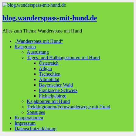
blog.wanderspass-mit-hund.de
Alles zum Thema Wanderspass mit Hund
„Wanderspass mit Hund“
Kategorien
Ausrüstung
Tages- und Halbtagestouren mit Hund
Österreich
Allgäu
Tschechien
Altmühltal
Bayerischer Wald
Fränkische Schweiz
Fichtelgebirge
Kajaktouren mit Hund
Trekkingtouren/Fernwanderwege mit Hund
Sonstiges
Kooperationen
Impressum
Datenschutzerklärung