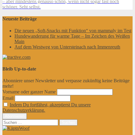
– aber mindestens genauso schön, wenn nicht sogar fast noch
schöner. Seht selbst.
Neueste Beiträge
Die neuen „Soft-Snacks mit Funktion“ von mammaly im Test
Hundewanderung für warme Tage – Im Zeichen des Weißen
Main
Auf dem Westweg von Untersteinach nach Immenreuth
Bleib Up-to-date
Abonniere unser Newsletter und verpasse zukünftig keine Beiträge
mehr!
Vorname oder ganzer Name
Email
Indem Du fortfährst, akzeptierst Du unsere
Datenschutzerklärung.
Suchen
nach: