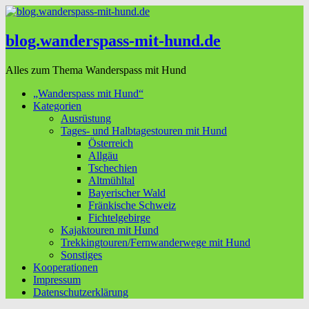
blog.wanderspass-mit-hund.de
Alles zum Thema Wanderspass mit Hund
„Wanderspass mit Hund“
Kategorien
Ausrüstung
Tages- und Halbtagestouren mit Hund
Österreich
Allgäu
Tschechien
Altmühltal
Bayerischer Wald
Fränkische Schweiz
Fichtelgebirge
Kajaktouren mit Hund
Trekkingtouren/Fernwanderwege mit Hund
Sonstiges
Kooperationen
Impressum
Datenschutzerklärung