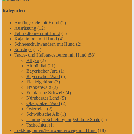
Kategorien
Ausflugsziele mit Hund
(1)
Ausrüstung
(12)
Fahrradtouren mit Hund
(1)
Kajaktouren mit Hund
(4)
Schneeschuhwandern mit Hund
(2)
Sonstiges
(17)
Tages- und Halbtagestouren mit Hund
(53)
Allgäu
(2)
Altmühltal
(21)
Bayerischer Jura
(1)
Bayerischer Wald
(5)
Fichtelgebirge
(7)
Frankenwald
(2)
Fränkische Schweiz
(4)
Nürnberger Land
(5)
Oberpfälzer Wald
(2)
Österreich
(2)
Schwäbische Alb
(1)
Thüringer Schiefergebirge/Obere Saale
(1)
Tschechien
(1)
Trekkingtouren/Fernwanderwege mit Hund
(18)