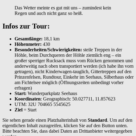
Das Wetter meinte es gut mit uns – zumindest kein
Regen und auch nicht ganz so heiß.
Infos zur Tour:
Gesamtlänge:
18,1 km
Höhenmeter:
430
Besonderheiten/Schwierigkeiten:
steile Treppen in der
Höhle, beim Durchqueren der Höhle ziemlich eng – ein
großer sperriger Rucksack muss vom Rücken genommen und
anderweitig nach oben transportiert werden (ich habe ihn vorn
getragen), nicht Kinderwagen-tauglich, Gittertreppen auf den
Prinzenfelsen, Rundtour, Einkehr im Seehaus, Silberhaus oder
am Fichtelsee möglich (Öffnungszeiten unbedingt vorher
erfragen)
Start:
Wanderparkplatz Seehaus
Koordinaten
: Geographisch: 50.027711, 11.857623
UTM: 32U 704665 5545625
Ziel
= Start
Sie sehen gerade einen Platzhalterinhalt von
Standard
. Um auf den
eigentlichen Inhalt zuzugreifen, klicken Sie auf den Button unten.
Bitte beachten Sie, dass dabei Daten an Drittanbieter weitergegeben