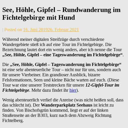
See, Höhle, Gipfel – Rundwanderung im
Fichtelgebirge mit Hund
by
|
Posted on
16. Juni 2019
26. Februar 2021
Andrea
Während meiner digitalen Streifzüge durch verschiedene
Maier
Wandergebiete stieß ich auf eine Tour im Fichtelgebirge. Die
Bezeichnung lautet dort ein wenig anders, aber ich nenne die Tour
„See, Höhle, Gipfel – eine Tageswanderung im Fichtelgebirge“
.
Die
„See, Höhle, Gipfel – Tageswanderung im Fichtelgebirge“
ist eine sehr abenteuerliche Tour – nicht nur für uns, sondern auch
für unsere Vierbeiner. Ein grandioser Ausblick, bizarre
Felsformationen, Seen und kleine Bäche warten auf euch. (Diese
Tour war eine unserer Teststrecken für unsere
12-Gipfel-Tour im
Fichtelgebirge
. Mehr dazu findet ihr
hier
).
Wenig abenteuerlich verlief die Anreise (was nicht heißen soll, dass
das schlecht ist). Der
Wanderparkplatz Seehaus
ist leicht zu
finden. Von Bischofsgrün kommend, liegt er auf der linken
Straßenseite an der B303, kurz nach dem Abzweig Richtung
Fichtelberg.