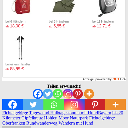
bei 6 Händlern
bei 5 Händlern
bei 11 Händlern
18,00 €
5,95 €
12,71 €
ab
ab
ab
bei einem Händler
88,99 €
ab
Anzeige, powered by
OUT
TRA
Teilen erwünscht!
Fichtelgebirge
Tages- und Halbtagestouren mit Hund
Bayern
bis 20
Kilometer
Gipfelkreuz
Höhlen
Moor
Naturpark Fichtelgebirge
Oberfranken
Rundwanderweg
Wandern mit Hund