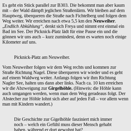
Es geht ein Stück parallel zur B303. Die bekommt man aber kaum
mit – der Wald dämpft jeglichen Straßenlärm. Wir bleiben auf dem
Hauptweg, überqueren die Straße nach Fichtelberg und folgen dem
Weg weiter. Wir erreichen nach etwa 5,5 km den
Neuweiher
.
„
Endlich Abkühlung“
, denkt sich Freya und nimmt erst einmal ein
Bad im See. Der Picknick-Platz lädt für eine Pause ein und die
gönnen wir uns auch – kurz zumindest, denn es warten noch einige
Kilometer auf uns.
Picknick-Platz am Neuweiher.
Vom Neuweiher folgen wir dem Weg rechts und kommen zur
Straße Richtung Nagel. Diese überqueren wir wieder und es geht
auf einem Waldweg weiter. Anfangs folgen wir ihm Richtung
Nagler See, halten uns dann aber links. Nach ca. 10 km erreichen
wir die Abzweigung zur
Girgelhöhle.
(Hinweis: die Höhle kann
auch umgangen werden, wenn man dem Weg geradeaus folgt. Der
Abstecher zur Höhle lohnt sich aber auf jeden Fall – vor allem wenn
man mit Kindern wandert.)
Die Geschichte zur Gigelhöhle fasziniert mich immer
noch – welch ein Gefühl muss dieser Mensch gehabt
haben, während er dort gewohnt hat?