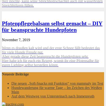
Wer möchte, kann seine Streichholzschachtel auch mit wasserfesten
Streichhölzern füllen.
Pfotenpflegebalsam selbst gemacht – DIY
für beanspruchte Hundepfoten
November 7, 2019
Wenn es draußen kalt wird und der erste Schnee fällt bedeutet das
für viele Hunde Freude pur.
Aber gerade diese Zeit beansprucht die Hundepfoten sehr.
Hier habe ich für euch ein Rezept, womit ihr eine Pfotensalbe für
euren Liebling selbst herstellen könnt.
Neueste Beiträge
Die neuen „Soft-Snacks mit Funktion“ von mammaly im Test
Hundewanderung für warme Tage – Im Zeichen des Weißen
Main
Auf dem Westweg von Untersteinach nach Immenreuth