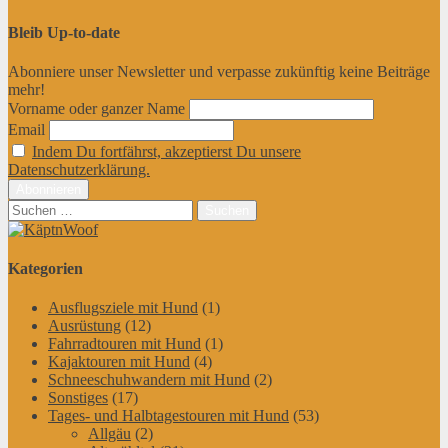
Bleib Up-to-date
Abonniere unser Newsletter und verpasse zukünftig keine Beiträge
mehr!
Vorname oder ganzer Name
Email
Indem Du fortfährst, akzeptierst Du unsere
Datenschutzerklärung.
Suchen
nach:
Kategorien
Ausflugsziele mit Hund
(1)
Ausrüstung
(12)
Fahrradtouren mit Hund
(1)
Kajaktouren mit Hund
(4)
Schneeschuhwandern mit Hund
(2)
Sonstiges
(17)
Tages- und Halbtagestouren mit Hund
(53)
Allgäu
(2)