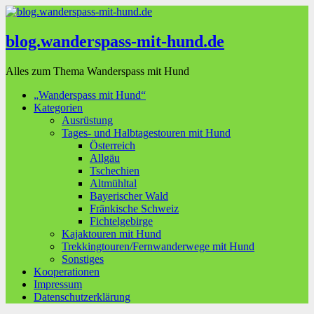
blog.wanderspass-mit-hund.de
Alles zum Thema Wanderspass mit Hund
„Wanderspass mit Hund“
Kategorien
Ausrüstung
Tages- und Halbtagestouren mit Hund
Österreich
Allgäu
Tschechien
Altmühltal
Bayerischer Wald
Fränkische Schweiz
Fichtelgebirge
Kajaktouren mit Hund
Trekkingtouren/Fernwanderwege mit Hund
Sonstiges
Kooperationen
Impressum
Datenschutzerklärung