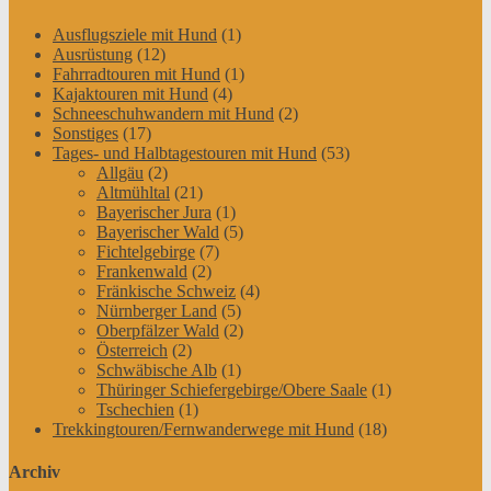
Ausflugsziele mit Hund
(1)
Ausrüstung
(12)
Fahrradtouren mit Hund
(1)
Kajaktouren mit Hund
(4)
Schneeschuhwandern mit Hund
(2)
Sonstiges
(17)
Tages- und Halbtagestouren mit Hund
(53)
Allgäu
(2)
Altmühltal
(21)
Bayerischer Jura
(1)
Bayerischer Wald
(5)
Fichtelgebirge
(7)
Frankenwald
(2)
Fränkische Schweiz
(4)
Nürnberger Land
(5)
Oberpfälzer Wald
(2)
Österreich
(2)
Schwäbische Alb
(1)
Thüringer Schiefergebirge/Obere Saale
(1)
Tschechien
(1)
Trekkingtouren/Fernwanderwege mit Hund
(18)
Archiv