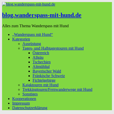
blog.wanderspass-mit-hund.de
Alles zum Thema Wanderspass mit Hund
„Wanderspass mit Hund“
Kategorien
Ausrüstung
Tages- und Halbtagestouren mit Hund
Österreich
Allgäu
Tschechien
Altmühltal
Bayerischer Wald
Fränkische Schweiz
Fichtelgebirge
Kajaktouren mit Hund
Trekkingtouren/Fernwanderwege mit Hund
Sonstiges
Kooperationen
Impressum
Datenschutzerklärung