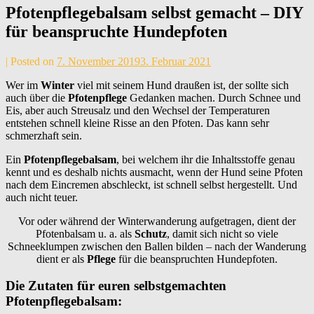
Pfotenpflegebalsam selbst gemacht – DIY
für beanspruchte Hundepfoten
by
|
Posted on
7. November 2019
3. Februar 2021
Andrea
Wer im
Winter
viel mit seinem Hund draußen ist, der sollte sich
Maier
auch über die
Pfotenpflege
Gedanken machen. Durch Schnee und
Eis, aber auch Streusalz und den Wechsel der Temperaturen
entstehen schnell kleine Risse an den Pfoten. Das kann sehr
schmerzhaft sein.
Ein
Pfotenpflegebalsam
, bei welchem ihr die Inhaltsstoffe genau
kennt und es deshalb nichts ausmacht, wenn der Hund seine Pfoten
nach dem Eincremen abschleckt, ist schnell selbst hergestellt. Und
auch nicht teuer.
Vor oder während der Winterwanderung aufgetragen, dient der
Pfotenbalsam u. a. als
Schutz
, damit sich nicht so viele
Schneeklumpen zwischen den Ballen bilden – nach der Wanderung
dient er als
Pflege
für die beanspruchten Hundepfoten.
Die Zutaten für euren selbstgemachten
Pfotenpflegebalsam: