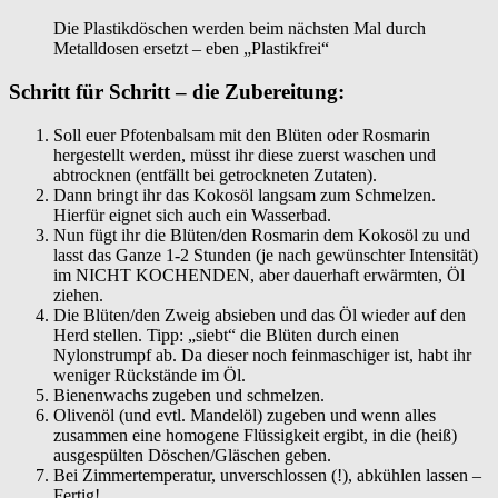
Die Plastikdöschen werden beim nächsten Mal durch
Metalldosen ersetzt – eben „Plastikfrei“
Schritt für Schritt – die Zubereitung:
Soll euer Pfotenbalsam mit den Blüten oder Rosmarin
hergestellt werden, müsst ihr diese zuerst waschen und
abtrocknen (entfällt bei getrockneten Zutaten).
Dann bringt ihr das Kokosöl langsam zum Schmelzen.
Hierfür eignet sich auch ein Wasserbad.
Nun fügt ihr die Blüten/den Rosmarin dem Kokosöl zu und
lasst das Ganze 1-2 Stunden (je nach gewünschter Intensität)
im NICHT KOCHENDEN, aber dauerhaft erwärmten, Öl
ziehen.
Die Blüten/den Zweig absieben und das Öl wieder auf den
Herd stellen. Tipp: „siebt“ die Blüten durch einen
Nylonstrumpf ab. Da dieser noch feinmaschiger ist, habt ihr
weniger Rückstände im Öl.
Bienenwachs zugeben und schmelzen.
Olivenöl (und evtl. Mandelöl) zugeben und wenn alles
zusammen eine homogene Flüssigkeit ergibt, in die (heiß)
ausgespülten Döschen/Gläschen geben.
Bei Zimmertemperatur, unverschlossen (!), abkühlen lassen –
Fertig!