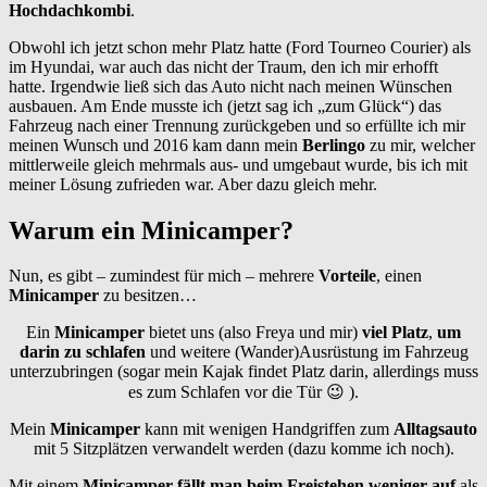
Hochdachkombi
.
Obwohl ich jetzt schon mehr Platz hatte (Ford Tourneo Courier) als
im Hyundai, war auch das nicht der Traum, den ich mir erhofft
hatte. Irgendwie ließ sich das Auto nicht nach meinen Wünschen
ausbauen. Am Ende musste ich (jetzt sag ich „zum Glück“) das
Fahrzeug nach einer Trennung zurückgeben und so erfüllte ich mir
meinen Wunsch und 2016 kam dann mein
Berlingo
zu mir, welcher
mittlerweile gleich mehrmals aus- und umgebaut wurde, bis ich mit
meiner Lösung zufrieden war. Aber dazu gleich mehr.
Warum ein Minicamper?
Nun, es gibt – zumindest für mich – mehrere
Vorteile
, einen
Minicamper
zu besitzen…
Ein
Minicamper
bietet uns (also Freya und mir)
viel Platz
,
um
darin
zu schlafen
und weitere (Wander)Ausrüstung im Fahrzeug
unterzubringen (sogar mein Kajak findet Platz darin, allerdings muss
es zum Schlafen vor die Tür 😉 ).
Mein
Minicamper
kann mit wenigen Handgriffen zum
Alltagsauto
mit 5 Sitzplätzen verwandelt werden (dazu komme ich noch).
Mit einem
Minicamper fällt man beim Freistehen
weniger auf
als