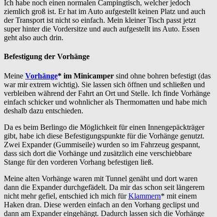
Ich habe noch einen normalen Campingtisch, welcher jedoch
ziemlich groß ist. Er hat im Auto aufgestellt keinen Platz und auch
der Transport ist nicht so einfach. Mein kleiner Tisch passt jetzt
super hinter die Vordersitze und auch aufgestellt ins Auto. Essen
geht also auch drin.
Befestigung der Vorhänge
Meine
Vorhänge
* im Minicamper
sind ohne bohren befestigt (das
war mir extrem wichtig). Sie lassen sich öffnen und schließen und
verbleiben während der Fahrt an Ort und Stelle. Ich finde Vorhänge
einfach schicker und wohnlicher als Thermomatten und habe mich
deshalb dazu entschieden.
Da es beim Berlingo die Möglichkeit für einen Innengepäckträger
gibt, habe ich diese Befestigungspunkte für die Vorhänge genutzt.
Zwei Expander (Gummiseile) wurden so im Fahrzeug gespannt,
dass sich dort die Vorhänge und zusätzlich eine verschiebbare
Stange für den vorderen Vorhang befestigen ließ.
Meine alten Vorhänge waren mit Tunnel genäht und dort waren
dann die Expander durchgefädelt. Da mir das schon seit längerem
nicht mehr gefiel, entschied ich mich für
Klammern
* mit einem
Haken dran. Diese werden einfach an den Vorhang geclipst und
dann am Expander eingehängt. Dadurch lassen sich die Vorhänge