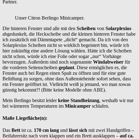
Partner.
Unser Citron Berlingo Minicamper.
Die hinteren Fenster sind alle mit den
Scheiben
von
Solarplexius
abgedunkelt, die Heckscheibe und die kleinen hinteren Fenster habe
ich zusätzlich mit Dämmtapete „dicht“ gemacht. Da ich von den
Solarplexius Scheiben nicht so wirklich begeistert bin, würde ich
hier zukünftig eine andere Lösung wählen. Hätte ich die Scheiben
nicht schon, würde ich eine Folie oder sogar „nur“ Vorhänge
bevorzugen. Außerdem sind noch sogenannte
Windabweiser
für
die vorderen Seitenscheiben
geplant
. Diese ermöglichen es, die
Fenster auch bei Regen einen Spalt zu öffnen und für eine gute
Belüftung zu sorgen, ohne dass Außenstehende sofort sehen, dass
ein Fenster geöffnet ist. Vielleicht weiß ja jemand, wo man sowas
günstig bekommt?! (Bitte keine Modelle ohne ABE).
Mein Berlingo besitzt leider
keine Standheizung
, weshalb wir nur
bei wärmeren Temperaturen im
Minicamper
schlafen.
Maße Liegefläche(n):
Das
Bett
ist ca.
170 cm lang
und
lässt sich
mit zwei Handgriffen –
Beifahrersitz nach vorn klappen und ein Brett ausklappen –
auf ca.