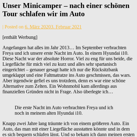
Unser Minicamper – nach einer schönen
Tour schlafen wir im Auto
by
|
Posted on
6. März 2020
3. Februar 2021
Andrea
[enthält Werbung]
Maier
Angefangen hat alles im Jahr 2013… Im September verbrachten
Freya und ich unsere erste Nacht im Auto. In einem Hyundai i10.
Diese Nacht war der absolute Horror. Viel zu eng für uns beide, die
Liegefläche für mich viel zu kurz und alles sehr spartanisch
eingerichtet – genauer gesagt hatte ich nur die Rücksitzbank
umgeklappt und eine Faltmatratze ins Auto geschmissen, das wars.
Aber irgendwie gefiel es uns trotzdem, denn es war eine schöne
Alternative zum Zelten. Ein Wohnmobil kam allerdings aus
finanziellen Gründen nicht in Frage. Also überlegte ich…
Die erste Nacht im Auto verbrachten Freya und ich
noch in meinem alten Hyundai i10.
Knapp zwei Jahre lang träumte ich von einem größeren Auto. Ein
Auto, das man mit einer Liegefläche ausstatten könnte und in dem
es sich bequem schlafen lässt. Und so bekam ich dann meinen ersten