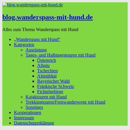
blog.wanderspass-mit-hund.de
Alles zum Thema Wanderspass mit Hund
„Wanderspass mit Hund“
Kategorien
Ausrüstung
Tages- und Halbtagestouren mit Hund
Österreich
Allgäu
Tschechien
Altmühltal
Bayerischer Wald
Fränkische Schweiz
Fichtelgebirge
Kajaktouren mit Hund
Trekkingtouren/Fernwanderwege mit Hund
Sonstiges
Kooperationen
Impressum
Datenschutzerklärung