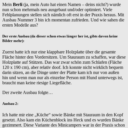
Mein
Berli
(ja, mein Auto hat einen Namen – deins nicht?) wurde
nun schon mehrmals neu ausgebaut und/oder optimiert. Viele
Fehlplanungen stellen sich nämlich oft erst in der Praxis heraus. Mit
Ausbau Nummer 3 bin ich momentan zufrieden. Und wie sahen die
ersten Modelle aus?
Der erste Ausbau (da dieser schon etwas länger her ist, gibts davon keine
Bilder mehr):
Zuerst hatte ich nur eine klappbare Holzplatte über die gesamte
Fläche hinter den Vordersitzen. Um Stauraum zu schaffen, war diese
Holzplatte auf Stützen. Das war zwar schön zum Schlafen (Fläche
120 x 190 cm), aber relativ doof. Ich konnte nicht wirklich bequem
darin sitzen, an die Dinge unter der Platte kam ich nur von außen
hin und wenn man nur als einzelne Person mit Hund unterwegs ist,
braucht man keine riesige Liegefläche.
Der zweite Ausbau folgte…
Ausbau 2:
Ich hatte mir eine „Küche“ sowie Bänke mit Stauraum in den Kopf
gesetzt. Also kam ein Küchenblock ins Heck und es wurden Bänke
gezimmert. Diese Variante des Minicampers war in der Praxis schon