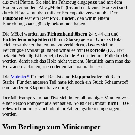
aus zwei Platten. Sie sind ins Fahrzeug eingepasst und mit dem
Boden verbunden. Alle „Möbel“ (bis auf ein kleiner Hocker) sind
durch Flügelschrauben mit der Bodenplatte verschraubt. Der
Fußboden
war ein Rest
PVC-Boden
, den wir in einem
Einrichtungshaus günstig bekommen haben.
Die Möbel wurden aus
Fichtenkanthölzern
24 x 44 cm und
Fichtenleimholzplatten
(18 mm Stärke) gebaut. Um das Holz
leichter sauber zu halten und zu verhindern, dass es sich mit
Feuchtigkeit vollsaugt, haben wir alles mit
Dekorfolie
(DC-Fix)
beklebt. Wichtig ist hierbei, dass beide Brettseiten mit Folie beklebt
werden, damit sich das Holz nicht verzieht. Natürlich kann man das
Holz auch lackieren, ölen oder einfach natura belassen.
Die
Matratze*
für mein Bett ist eine
Klappmatratze
mit 8 cm
Stärke. Für den anderen Teil hatte ich noch ein Stück Schaumstoff
einer anderen Klappmatratze übrig.
Der Minicamper-Umbau lässt sich innerhalb weniger Minuten von
einer Person komplett aus-/einbauen. So ist der Umbau
nicht TÜV-
relevant
und muss auch nicht im Fahrzeugschein eingetragen
werden.
Vom Berlingo zum Minicamper