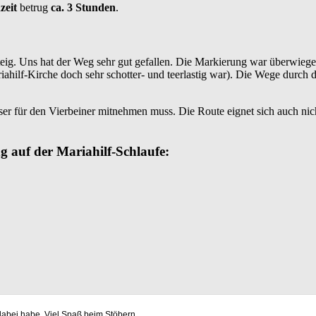
zeit
betrug
ca. 3 Stunden
.
steig. Uns hat der Weg sehr gut gefallen. Die Markierung war überwie
iahilf-Kirche doch sehr schotter- und teerlastig war). Die Wege durch 
ser für den Vierbeiner mitnehmen muss. Die Route eignet sich auch ni
 auf der Mariahilf-Schlaufe:
 dabei habe. Viel Spaß beim Stöbern.