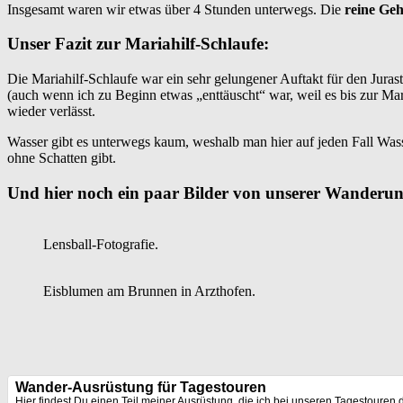
Insgesamt waren wir etwas über 4 Stunden unterwegs. Die
reine Geh
Unser Fazit zur Mariahilf-Schlaufe:
Die Mariahilf-Schlaufe war ein sehr gelungener Auftakt für den Jura
(auch wenn ich zu Beginn etwas „enttäuscht“ war, weil es bis zur Mar
wieder verlässt.
Wasser gibt es unterwegs kaum, weshalb man hier auf jeden Fall Was
ohne Schatten gibt.
Und hier noch ein paar Bilder von unserer Wanderung
Lensball-Fotografie.
Eisblumen am Brunnen in Arzthofen.
Wander-Ausrüstung für Tagestouren
Hier findest Du einen Teil meiner Ausrüstung, die ich bei unseren Tagestouren