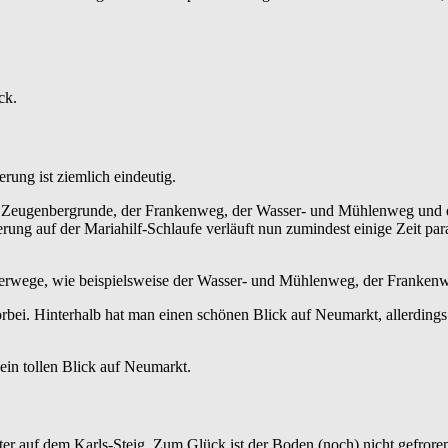
ck.
erung ist ziemlich eindeutig.
Zeugenbergrunde, der Frankenweg, der Wasser- und Mühlenweg und der 
ng auf der Mariahilf-Schlaufe verläuft nun zumindest einige Zeit par
derwege, wie beispielsweise der Wasser- und Mühlenweg, der Frankenw
. Hinterhalb hat man einen schönen Blick auf Neumarkt, allerdings ist 
ein tollen Blick auf Neumarkt.
r auf dem Karls-Steig. Zum Glück ist der Boden (noch) nicht gefroren,