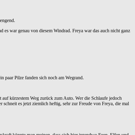
rengend.
und es war genau von diesem Windrad. Freya war das auch nicht ganz
ein paar Pilze fanden sich noch am Wegrand.
ekt auf kürzestem Weg zurück zum Auto. Wer die Schlaufe jedoch
 schneit es jetzt ziemlich heftig, sehr zur Freude von Freya, die mal
kraft könnte man meinen, dass sich hier irgendwo Feen, Elfen und