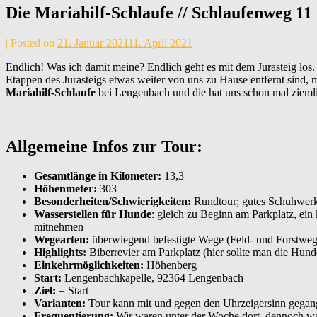
Die Mariahilf-Schlaufe // Schlaufenweg 11 
by
|
Posted on
21. Januar 2021
11. April 2021
Andrea
Endlich! Was ich damit meine? Endlich geht es mit dem Jurasteig los
Maier
Etappen des Jurasteigs etwas weiter von uns zu Hause entfernt sind,
Mariahilf-Schlaufe
bei Lengenbach und die hat uns schon mal ziemli
Allgemeine Infos zur Tour:
Gesamtlänge in Kilometer:
13,3
Höhenmeter:
303
Besonderheiten/Schwierigkeiten:
Rundtour; gutes Schuhwerk 
Wasserstellen für Hunde
: gleich zu Beginn am Parkplatz, ein
mitnehmen
Wegearten:
überwiegend befestigte Wege (Feld- und Forstwege)
Highlights:
Biberrevier am Parkplatz (hier sollte man die Hun
Einkehrmöglichkeiten:
Höhenberg
Start:
Lengenbachkapelle, 92364 Lengenbach
Ziel:
= Start
Varianten:
Tour kann mit und gegen den Uhrzeigersinn gegan
Frequentierung:
Wir waren unter der Woche dort, dennoch war