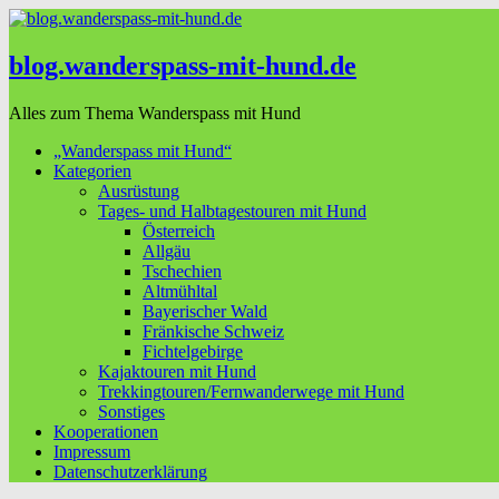
blog.wanderspass-mit-hund.de
Alles zum Thema Wanderspass mit Hund
„Wanderspass mit Hund“
Kategorien
Ausrüstung
Tages- und Halbtagestouren mit Hund
Österreich
Allgäu
Tschechien
Altmühltal
Bayerischer Wald
Fränkische Schweiz
Fichtelgebirge
Kajaktouren mit Hund
Trekkingtouren/Fernwanderwege mit Hund
Sonstiges
Kooperationen
Impressum
Datenschutzerklärung