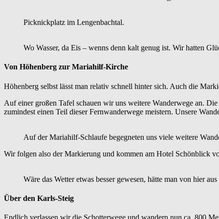
Picknickplatz im Lengenbachtal.
Wo Wasser, da Eis – wenns denn kalt genug ist. Wir hatten Glü
Von Höhenberg zur Mariahilf-Kirche
Höhenberg selbst lässt man relativ schnell hinter sich. Auch die Marki
Auf einer großen Tafel schauen wir uns weitere Wanderwege an. Die 
zumindest einen Teil dieser Fernwanderwege meistern. Unsere Wanderu
Auf der Mariahilf-Schlaufe begegneten uns viele weitere Wan
Wir folgen also der Markierung und kommen am Hotel Schönblick vorbei
Wäre das Wetter etwas besser gewesen, hätte man von hier aus 
Über den Karls-Steig
Endlich verlassen wir die Schotterwege und wandern nun ca. 800 Mete