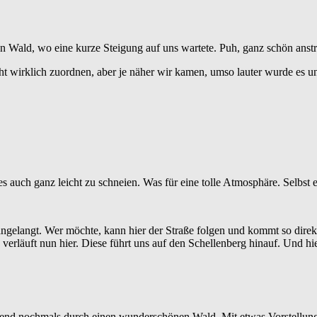
den Wald, wo eine kurze Steigung auf uns wartete. Puh, ganz schön anst
ht wirklich zuordnen, aber je näher wir kamen, umso lauter wurde es 
s auch ganz leicht zu schneien. Was für eine tolle Atmosphäre. Selbst 
 angelangt. Wer möchte, kann hier der Straße folgen und kommt so dir
verläuft nun hier. Diese führt uns auf den Schellenberg hinauf. Und hier
ßend nochmals durch einen wunderschönen Wald. Mit etwas Vorstellungs