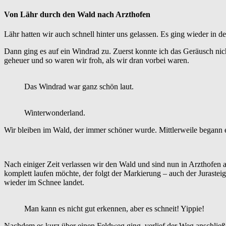
Von Lähr durch den Wald nach Arzthofen
Lähr hatten wir auch schnell hinter uns gelassen. Es ging wieder in 
Dann ging es auf ein Windrad zu. Zuerst konnte ich das Geräusch nic
geheuer und so waren wir froh, als wir dran vorbei waren.
Das Windrad war ganz schön laut.
Winterwonderland.
Wir bleiben im Wald, der immer schöner wurde. Mittlerweile begann e
Nach einiger Zeit verlassen wir den Wald und sind nun in Arzthofen
komplett laufen möchte, der folgt der Markierung – auch der Jurasteig 
wieder im Schnee landet.
Man kann es nicht gut erkennen, aber es schneit! Yippie!
Nachdem es kurz über einen Feldweg ging, verlief der Weg anschlie