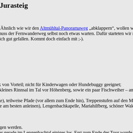
Jurasteig
. Ähnlich wie wir den
Altmühltal-Panoramaweg
„abklappern“, wollen 
 muss der Fernwanderweg selbst noch etwas warten. Dafür starteten wir
ch gut gefallen. Kommt doch einfach mit ;-).
von Vorteil; nicht für Kinderwagen oder Hundebuggy geeignet;
 kleines Rinnsal im Tal vor Höhenberg, sowie ein paar Fischweiher – an
, teilweise Pfade (vor allem zum Ende hin), Treppenstufen auf den Mar
de am besten anleinen), Lengenbachkapelle, Mariahilfberg, schöner Wal
gen werden.
 gerade im Lengenbachtal einiges los. Erst zum Ende der Tour wurde es