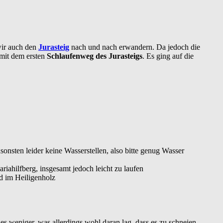
wir auch den
Jurasteig
nach und nach erwandern. Da jedoch die
 mit dem ersten
Schlaufenweg des Jurasteigs
. Es ging auf die
sonsten leider keine Wasserstellen, also bitte genug Wasser
iahilfberg, insgesamt jedoch leicht zu laufen
d im Heiligenholz
 weniger, was allerdings wohl daran lag, dass es zu schneien