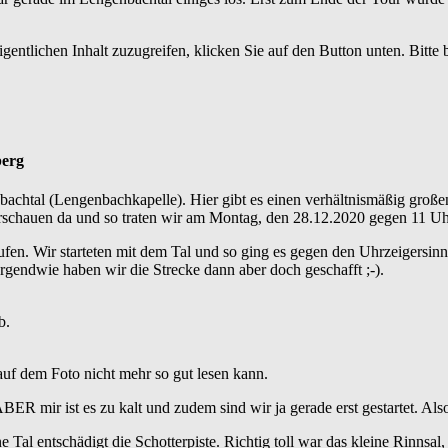
gentlichen Inhalt zuzugreifen, klicken Sie auf den Button unten. Bitte
berg
nbachtal (Lengenbachkapelle). Hier gibt es einen verhältnismäßig große
erschauen da und so traten wir am Montag, den 28.12.2020 gegen 11 U
en. Wir starteten mit dem Tal und so ging es gegen den Uhrzeigersinn 
rgendwie haben wir die Strecke dann aber doch geschafft ;-).
b.
 auf dem Foto nicht mehr so gut lesen kann.
ER mir ist es zu kalt und zudem sind wir ja gerade erst gestartet. Als
ne Tal entschädigt die Schotterpiste. Richtig toll war das kleine Rinn