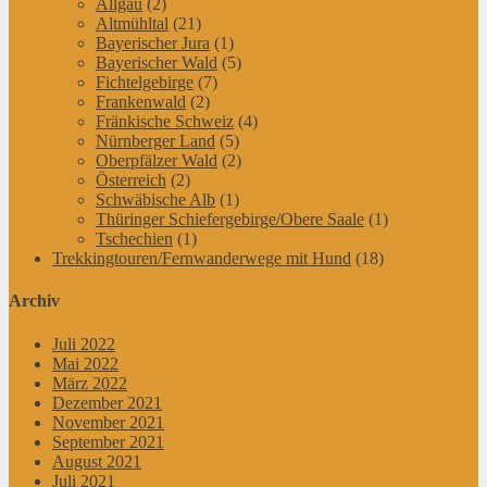
Allgäu
(2)
Altmühltal
(21)
Bayerischer Jura
(1)
Bayerischer Wald
(5)
Fichtelgebirge
(7)
Frankenwald
(2)
Fränkische Schweiz
(4)
Nürnberger Land
(5)
Oberpfälzer Wald
(2)
Österreich
(2)
Schwäbische Alb
(1)
Thüringer Schiefergebirge/Obere Saale
(1)
Tschechien
(1)
Trekkingtouren/Fernwanderwege mit Hund
(18)
Archiv
Juli 2022
Mai 2022
März 2022
Dezember 2021
November 2021
September 2021
August 2021
Juli 2021