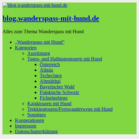
blog.wanderspass-mit-hund.de
Alles zum Thema Wanderspass mit Hund
„Wanderspass mit Hund“
Kategorien
Ausrüstung
Tages- und Halbtagestouren mit Hund
Österreich
Allgäu
Tschechien
Altmühltal
Bayerischer Wald
Fränkische Schweiz
Fichtelgebirge
Kajaktouren mit Hund
Trekkingtouren/Fernwanderwege mit Hund
Sonstiges
Kooperationen
Impressum
Datenschutzerklärung