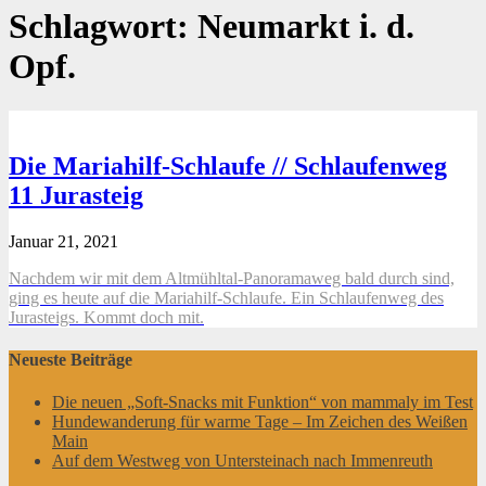
Schlagwort:
Neumarkt i. d.
Opf.
Die Mariahilf-Schlaufe // Schlaufenweg
11 Jurasteig
Januar 21, 2021
Nachdem wir mit dem Altmühltal-Panoramaweg bald durch sind,
ging es heute auf die Mariahilf-Schlaufe. Ein Schlaufenweg des
Jurasteigs. Kommt doch mit.
Neueste Beiträge
Die neuen „Soft-Snacks mit Funktion“ von mammaly im Test
Hundewanderung für warme Tage – Im Zeichen des Weißen
Main
Auf dem Westweg von Untersteinach nach Immenreuth