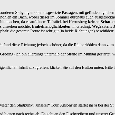
onderen Steigungen oder ausgesetzte Passagen; mit geländetaugliche
rhöhlen ein Bach, wobei dieser im Sommer durchaus auch ausgetrockne
in machen, da es auf einem Teilstück bei Herrnsberg
keinen Schatte
was umsehen möchte;
Einkehrmöglichkeiten
: in Greding;
Wegearten:
3
halt; die gesamte Route ist sehr gut (in beide Richtungen) beschildert
ch fand diese Richtung jedoch schöner, da die Räuberhöhlen dann zu
Greding (ich bin allerdings unterhalb der Straße Im Mühltal gestartet, 
gentlichen Inhalt zuzugreifen, klicken Sie auf den Button unten. Bitte
Meter den Startpunkt „unserer“ Tour. Ansonsten startet ihr ja bei der St
nd biegen nach rechts ab. Es geht an den Fischweihern und unserer Gre