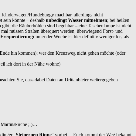
m Kinderwagen/Hundebuggy machbar, allerdings nicht
t sein könnte – deshalb
unbedingt Wasser mitnehmen
; bei heißen
n
gibt; die Räuberhöhlen sind begehbar – eine Taschenlampe ist nicht
 mal müssen Straßen überquert werden, überwiegend Forst- und
;
Frequentierung:
unter der Woche ist hier definitiv weniger los, als
m Ende hin kommen); wer den Kreuzweg nicht gehen möchte (oder
weil ich dort in der Nähe wohne)
 beachten Sie, dass dabei Daten an Drittanbieter weitergegeben
. Martinskirche ;-)…
dinger „
Steinernen Rinne
“ vorbei… Euch kommt der Weg bekannt