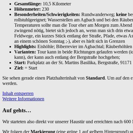
Gesamtlänge:
10,5 Kilometer
Höhenmeter:
230
Besonderheiten/Schwierigkeiten:
Rundwanderweg;
keine
bes
rollstuhlgeeignet; Wasserstellen am Agbach und bei den Räube
Temperaturen sollte man die Tour eher am Morgen zum Abend h
zwingend nötig, bietet sich jedoch an, wenn man sich drin et
Feldwege, ein kurzes Stück entlang der Straße, Pfade, etwas Asp
an einem schönen Sonntag ;-), aber es hielt sich in Grenzen
Highlights:
Eishöhle; Biberrevier im Agbachtal; Räuberhöhlen
Varianten:
Tour kann in beide Richtungen gelaufen werden (i
kann), der kann auch entlang der Bergstraße hochgehen;
Start:
Parkplatz an der St. Martins Basilika, Bergstraße, 91171 
Ziel:
= Start
Sie sehen gerade einen Platzhalterinhalt von
Standard
. Um auf den ei
werden.
Inhalt entsperren
Weitere Informationen
Auf gehts…
Wir starteten also direkt vor unserer Haustür und erreichten nach 600 
Wir folgen der
Markierung
(eine grüne 1 auf gelbem Hintergrund) u