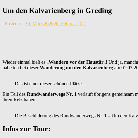
Um den Kalvarienberg in Greding
by
|
Posted on
30. März 2020
26. Februar 2021
Andrea
Maier
Wieder einmal hieß es „
Wandern vor der Haustür
„! Und ja, manchm
habe ich bei dieser
Wanderung um den Kalvarienberg
am 01.03.20 
Das ist einer dieser schönen Plätze…
Ein Teil des
Rundwanderwegs Nr. 1
verläuft übrigens gemeinsam 
ihren Reiz haben.
Die Beschilderung des Rundwanderwegs Nr. 1 – Um den Kalva
Infos zur Tour: