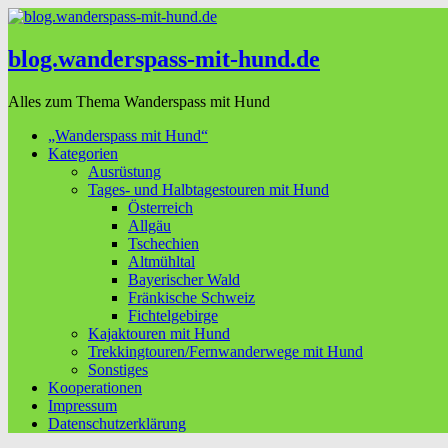
blog.wanderspass-mit-hund.de
Alles zum Thema Wanderspass mit Hund
„Wanderspass mit Hund“
Kategorien
Ausrüstung
Tages- und Halbtagestouren mit Hund
Österreich
Allgäu
Tschechien
Altmühltal
Bayerischer Wald
Fränkische Schweiz
Fichtelgebirge
Kajaktouren mit Hund
Trekkingtouren/Fernwanderwege mit Hund
Sonstiges
Kooperationen
Impressum
Datenschutzerklärung