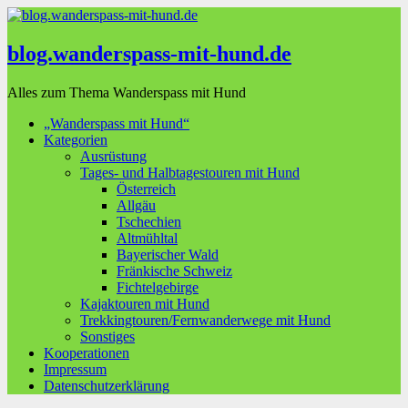
blog.wanderspass-mit-hund.de
Alles zum Thema Wanderspass mit Hund
„Wanderspass mit Hund“
Kategorien
Ausrüstung
Tages- und Halbtagestouren mit Hund
Österreich
Allgäu
Tschechien
Altmühltal
Bayerischer Wald
Fränkische Schweiz
Fichtelgebirge
Kajaktouren mit Hund
Trekkingtouren/Fernwanderwege mit Hund
Sonstiges
Kooperationen
Impressum
Datenschutzerklärung