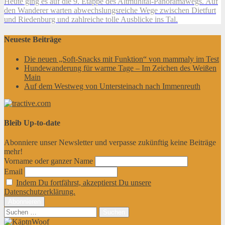
Heute ging es auf die 9. Etappe des Altmühltal-Panoramawegs. Auf
den Wanderer warten abwechslungsreiche Wege zwischen Dietfurt
und Riedenburg und zahlreiche tolle Ausblicke ins Tal.
Neueste Beiträge
Die neuen „Soft-Snacks mit Funktion“ von mammaly im Test
Hundewanderung für warme Tage – Im Zeichen des Weißen
Main
Auf dem Westweg von Untersteinach nach Immenreuth
Bleib Up-to-date
Abonniere unser Newsletter und verpasse zukünftig keine Beiträge
mehr!
Vorname oder ganzer Name
Email
Indem Du fortfährst, akzeptierst Du unsere
Datenschutzerklärung.
Suchen
nach: