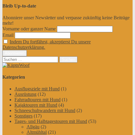
Bleib Up-to-date
Abonniere unser Newsletter und verpasse zukünftig keine Beiträge
mehr!
Vorname oder ganzer Name
Email
Indem Du fortfährst, akzeptierst Du unsere
Datenschutzerklärung.
Suchen
nach:
Kategorien
Ausflugsziele mit Hund
(1)
Ausrüstung
(12)
Fahrradtouren mit Hund
(1)
Kajaktouren mit Hund
(4)
Schneeschuhwandern mit Hund
(2)
Sonstiges
(17)
Tages- und Halbtagestouren mit Hund
(53)
Allgäu
(2)
Altmühltal
(21)