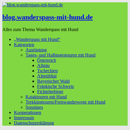
blog.wanderspass-mit-hund.de
Alles zum Thema Wanderspass mit Hund
„Wanderspass mit Hund“
Kategorien
Ausrüstung
Tages- und Halbtagestouren mit Hund
Österreich
Allgäu
Tschechien
Altmühltal
Bayerischer Wald
Fränkische Schweiz
Fichtelgebirge
Kajaktouren mit Hund
Trekkingtouren/Fernwanderwege mit Hund
Sonstiges
Kooperationen
Impressum
Datenschutzerklärung