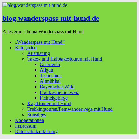
blog.wanderspass-mit-hund.de
Alles zum Thema Wanderspass mit Hund
„Wanderspass mit Hund“
Kategorien
Ausrüstung
Tages- und Halbtagestouren mit Hund
Österreich
Allgäu
Tschechien
Altmühltal
Bayerischer Wald
Fränkische Schweiz
Fichtelgebirge
Kajaktouren mit Hund
Trekkingtouren/Fernwanderwege mit Hund
Sonstiges
Kooperationen
Impressum
Datenschutzerklärung