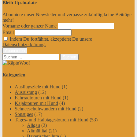
Bleib Up-to-date
Abonniere unser Newsletter und verpasse zukünftig keine Beiträge
mehr!
Vorname oder ganzer Name
Email
Indem Du fortfährst, akzeptierst Du unsere
Datenschutzerklärung.
Suchen
nach:
Kategorien
Ausflugsziele mit Hund
(1)
Ausrüstung
(12)
Fahrradtouren mit Hund
(1)
Kajaktouren mit Hund
(4)
Schneeschuhwandern mit Hund
(2)
Sonstiges
(17)
Tages- und Halbtagestouren mit Hund
(53)
Allgäu
(2)
Altmühltal
(21)
Bayerischer Jura
(1)