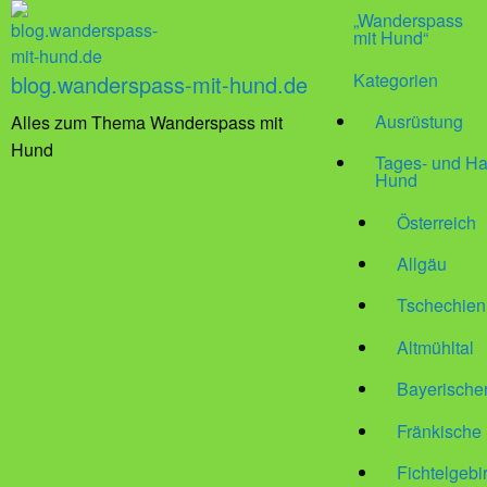
„Wanderspass
mit Hund“
Kategorien
blog.wanderspass-mit-hund.de
Ausrüstung
Alles zum Thema Wanderspass mit
Hund
Tages- und Ha
Hund
Österreich
Allgäu
Tschechien
Altmühltal
Bayerische
Fränkische
Fichtelgebi