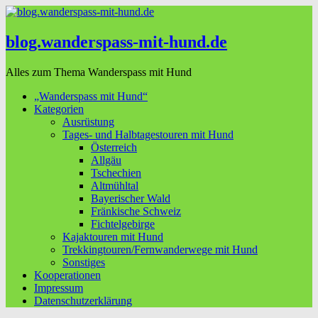
blog.wanderspass-mit-hund.de
Alles zum Thema Wanderspass mit Hund
„Wanderspass mit Hund“
Kategorien
Ausrüstung
Tages- und Halbtagestouren mit Hund
Österreich
Allgäu
Tschechien
Altmühltal
Bayerischer Wald
Fränkische Schweiz
Fichtelgebirge
Kajaktouren mit Hund
Trekkingtouren/Fernwanderwege mit Hund
Sonstiges
Kooperationen
Impressum
Datenschutzerklärung