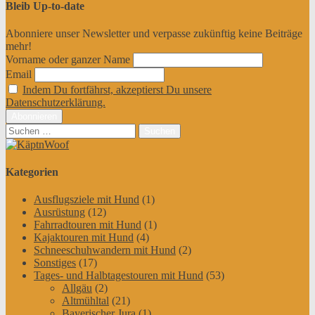
Bleib Up-to-date
Abonniere unser Newsletter und verpasse zukünftig keine Beiträge
mehr!
Vorname oder ganzer Name
Email
Indem Du fortfährst, akzeptierst Du unsere
Datenschutzerklärung.
Suchen
nach:
Kategorien
Ausflugsziele mit Hund
(1)
Ausrüstung
(12)
Fahrradtouren mit Hund
(1)
Kajaktouren mit Hund
(4)
Schneeschuhwandern mit Hund
(2)
Sonstiges
(17)
Tages- und Halbtagestouren mit Hund
(53)
Allgäu
(2)
Altmühltal
(21)
Bayerischer Jura
(1)