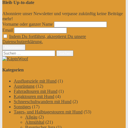
Bleib Up-to-date
Abonniere unser Newsletter und verpasse zukünftig keine Beiträge
mehr!
Vorname oder ganzer Name
Email
Indem Du fortfährst, akzeptierst Du unsere
Datenschutzerklärung.
Suchen
nach:
Kategorien
Ausflugsziele mit Hund
(1)
Ausrüstung
(12)
Fahrradtouren mit Hund
(1)
Kajaktouren mit Hund
(4)
Schneeschuhwandern mit Hund
(2)
Sonstiges
(17)
Tages- und Halbtagestouren mit Hund
(53)
Allgäu
(2)
Altmühltal
(21)
Bayerischer Jura
(1)