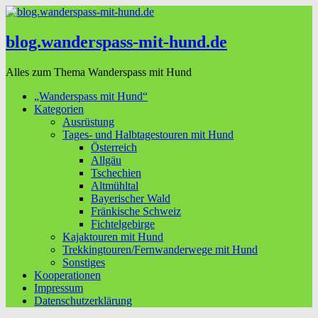
blog.wanderspass-mit-hund.de
Alles zum Thema Wanderspass mit Hund
„Wanderspass mit Hund“
Kategorien
Ausrüstung
Tages- und Halbtagestouren mit Hund
Österreich
Allgäu
Tschechien
Altmühltal
Bayerischer Wald
Fränkische Schweiz
Fichtelgebirge
Kajaktouren mit Hund
Trekkingtouren/Fernwanderwege mit Hund
Sonstiges
Kooperationen
Impressum
Datenschutzerklärung