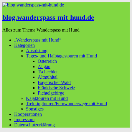
blog.wanderspass-mit-hund.de
Alles zum Thema Wanderspass mit Hund
„Wanderspass mit Hund“
Kategorien
Ausrüstung
Tages- und Halbtagestouren mit Hund
Österreich
Allgäu
Tschechien
Altmühltal
Bayerischer Wald
Fränkische Schweiz
Fichtelgebirge
Kajaktouren mit Hund
Trekkingtouren/Fernwanderwege mit Hund
Sonstiges
Kooperationen
Impressum
Datenschutzerklärung