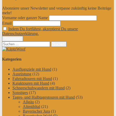
Abonniere unser Newsletter und verpasse zukünftig keine Beiträge
mehr!
Vorname oder ganzer Name
Email
Indem Du fortfährst, akzeptierst Du unsere
Datenschutzerklärung.
Suchen
nach:
Kategorien
Ausflugsziele mit Hund
(1)
Ausrüstung
(12)
Fahrradtouren mit Hund
(1)
Kajaktouren mit Hund
(4)
Schneeschuhwandern mit Hund
(2)
Sonstiges
(17)
Tages- und Halbtagestouren mit Hund
(53)
Allgäu
(2)
Altmühltal
(21)
Bayerischer Jura
(1)
Bayerischer Wald
(5)