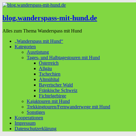
blog.wanderspass-mit-hund.de
Alles zum Thema Wanderspass mit Hund
„Wanderspass mit Hund“
Kategorien
Ausrüstung
Tages- und Halbtagestouren mit Hund
Österreich
Allgäu
Tschechien
Altmühltal
Bayerischer Wald
Fränkische Schweiz
Fichtelgebirge
Kajaktouren mit Hund
Trekkingtouren/Fernwanderwege mit Hund
Sonstiges
Kooperationen
Impressum
Datenschutzerklärung