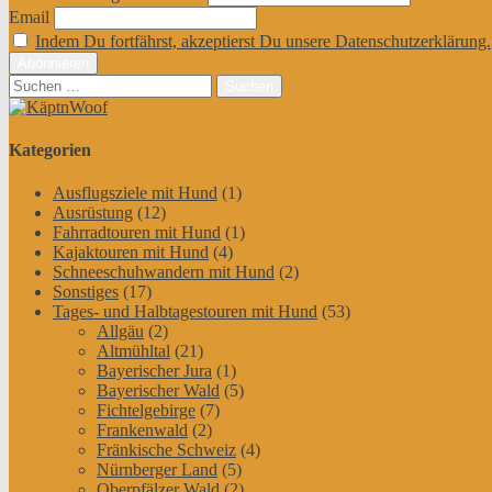
Email
Indem Du fortfährst, akzeptierst Du unsere Datenschutzerklärung.
Suchen
nach:
Kategorien
Ausflugsziele mit Hund
(1)
Ausrüstung
(12)
Fahrradtouren mit Hund
(1)
Kajaktouren mit Hund
(4)
Schneeschuhwandern mit Hund
(2)
Sonstiges
(17)
Tages- und Halbtagestouren mit Hund
(53)
Allgäu
(2)
Altmühltal
(21)
Bayerischer Jura
(1)
Bayerischer Wald
(5)
Fichtelgebirge
(7)
Frankenwald
(2)
Fränkische Schweiz
(4)
Nürnberger Land
(5)
Oberpfälzer Wald
(2)