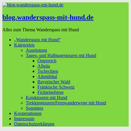
blog.wanderspass-mit-hund.de
Alles zum Thema Wanderspass mit Hund
„Wanderspass mit Hund“
Kategorien
Ausrüstung
Tages- und Halbtagestouren mit Hund
Österreich
Allgäu
Tschechien
Altmühltal
Bayerischer Wald
Fränkische Schweiz
Fichtelgebirge
Kajaktouren mit Hund
Trekkingtouren/Fernwanderwege mit Hund
Sonstiges
Kooperationen
Impressum
Datenschutzerklärung