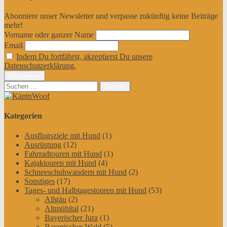
Abonniere unser Newsletter und verpasse zukünftig keine Beiträge
mehr!
Vorname oder ganzer Name
Email
Indem Du fortfährst, akzeptierst Du unsere
Datenschutzerklärung.
Suchen
nach:
Kategorien
Ausflugsziele mit Hund
(1)
Ausrüstung
(12)
Fahrradtouren mit Hund
(1)
Kajaktouren mit Hund
(4)
Schneeschuhwandern mit Hund
(2)
Sonstiges
(17)
Tages- und Halbtagestouren mit Hund
(53)
Allgäu
(2)
Altmühltal
(21)
Bayerischer Jura
(1)
Bayerischer Wald
(5)