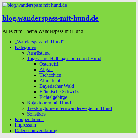
blog.wanderspass-mit-hund.de
Alles zum Thema Wanderspass mit Hund
„Wanderspass mit Hund“
Kategorien
Ausrüstung
Tages- und Halbtagestouren mit Hund
Österreich
Allgäu
Tschechien
Altmühltal
Bayerischer Wald
Fränkische Schweiz
Fichtelgebirge
Kajaktouren mit Hund
Trekkingtouren/Fernwanderwege mit Hund
Sonstiges
Kooperationen
Impressum
Datenschutzerklärung