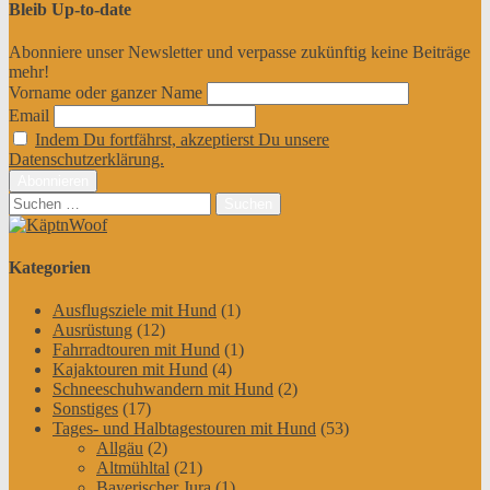
Bleib Up-to-date
Abonniere unser Newsletter und verpasse zukünftig keine Beiträge
mehr!
Vorname oder ganzer Name
Email
Indem Du fortfährst, akzeptierst Du unsere
Datenschutzerklärung.
Suchen
nach:
Kategorien
Ausflugsziele mit Hund
(1)
Ausrüstung
(12)
Fahrradtouren mit Hund
(1)
Kajaktouren mit Hund
(4)
Schneeschuhwandern mit Hund
(2)
Sonstiges
(17)
Tages- und Halbtagestouren mit Hund
(53)
Allgäu
(2)
Altmühltal
(21)
Bayerischer Jura
(1)