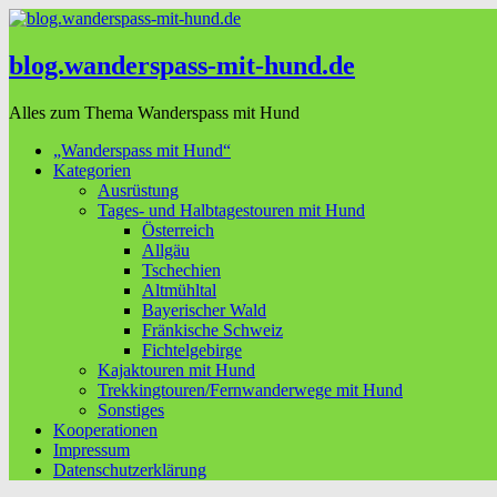
blog.wanderspass-mit-hund.de
Alles zum Thema Wanderspass mit Hund
„Wanderspass mit Hund“
Kategorien
Ausrüstung
Tages- und Halbtagestouren mit Hund
Österreich
Allgäu
Tschechien
Altmühltal
Bayerischer Wald
Fränkische Schweiz
Fichtelgebirge
Kajaktouren mit Hund
Trekkingtouren/Fernwanderwege mit Hund
Sonstiges
Kooperationen
Impressum
Datenschutzerklärung