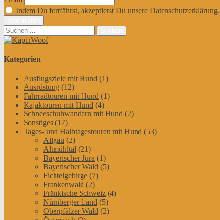
Indem Du fortfährst, akzeptierst Du unsere Datenschutzerklärung.
Suchen
nach:
Kategorien
Ausflugsziele mit Hund
(1)
Ausrüstung
(12)
Fahrradtouren mit Hund
(1)
Kajaktouren mit Hund
(4)
Schneeschuhwandern mit Hund
(2)
Sonstiges
(17)
Tages- und Halbtagestouren mit Hund
(53)
Allgäu
(2)
Altmühltal
(21)
Bayerischer Jura
(1)
Bayerischer Wald
(5)
Fichtelgebirge
(7)
Frankenwald
(2)
Fränkische Schweiz
(4)
Nürnberger Land
(5)
Oberpfälzer Wald
(2)
Österreich
(2)