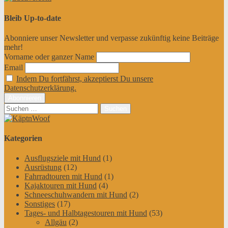
Bleib Up-to-date
Abonniere unser Newsletter und verpasse zukünftig keine Beiträge
mehr!
Vorname oder ganzer Name
Email
Indem Du fortfährst, akzeptierst Du unsere
Datenschutzerklärung.
Suchen
nach:
Kategorien
Ausflugsziele mit Hund
(1)
Ausrüstung
(12)
Fahrradtouren mit Hund
(1)
Kajaktouren mit Hund
(4)
Schneeschuhwandern mit Hund
(2)
Sonstiges
(17)
Tages- und Halbtagestouren mit Hund
(53)
Allgäu
(2)