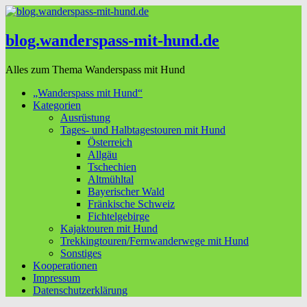
blog.wanderspass-mit-hund.de
Alles zum Thema Wanderspass mit Hund
„Wanderspass mit Hund“
Kategorien
Ausrüstung
Tages- und Halbtagestouren mit Hund
Österreich
Allgäu
Tschechien
Altmühltal
Bayerischer Wald
Fränkische Schweiz
Fichtelgebirge
Kajaktouren mit Hund
Trekkingtouren/Fernwanderwege mit Hund
Sonstiges
Kooperationen
Impressum
Datenschutzerklärung