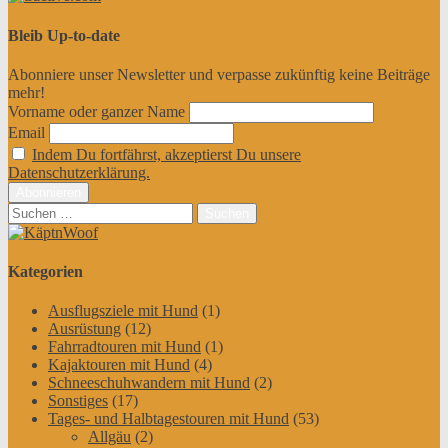
Bleib Up-to-date
Abonniere unser Newsletter und verpasse zukünftig keine Beiträge
mehr!
Vorname oder ganzer Name
Email
Indem Du fortfährst, akzeptierst Du unsere
Datenschutzerklärung.
Suchen
nach:
Kategorien
Ausflugsziele mit Hund
(1)
Ausrüstung
(12)
Fahrradtouren mit Hund
(1)
Kajaktouren mit Hund
(4)
Schneeschuhwandern mit Hund
(2)
Sonstiges
(17)
Tages- und Halbtagestouren mit Hund
(53)
Allgäu
(2)