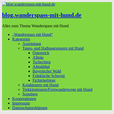
blog.wanderspass-mit-hund.de
Alles zum Thema Wanderspass mit Hund
„Wanderspass mit Hund“
Kategorien
Ausrüstung
Tages- und Halbtagestouren mit Hund
Österreich
Allgäu
Tschechien
Altmühltal
Bayerischer Wald
Fränkische Schweiz
Fichtelgebirge
Kajaktouren mit Hund
Trekkingtouren/Fernwanderwege mit Hund
Sonstiges
Kooperationen
Impressum
Datenschutzerklärung