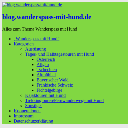
blog.wanderspass-mit-hund.de
Alles zum Thema Wanderspass mit Hund
„Wanderspass mit Hund“
Kategorien
Ausrüstung
Tages- und Halbtagestouren mit Hund
Österreich
Allgäu
Tschechien
Altmühltal
Bayerischer Wald
Fränkische Schweiz
Fichtelgebirge
Kajaktouren mit Hund
Trekkingtouren/Fernwanderwege mit Hund
Sonstiges
Kooperationen
Impressum
Datenschutzerklärung