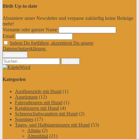
Bleib Up-to-date
Abonniere unser Newsletter und verpasse zukünftig keine Beiträge
mehr!
Vorname oder ganzer Name
Email
Indem Du fortfährst, akzeptierst Du unsere
Datenschutzerklärung.
Suchen
nach:
Kategorien
Ausflugsziele mit Hund
(1)
Ausrüstung
(12)
Fahrradtouren mit Hund
(1)
Kajaktouren mit Hund
(4)
Schneeschuhwandern mit Hund
(2)
Sonstiges
(17)
Tages- und Halbtagestouren mit Hund
(53)
Allgäu
(2)
Altmühltal
(21)