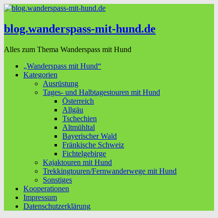
blog.wanderspass-mit-hund.de
Alles zum Thema Wanderspass mit Hund
„Wanderspass mit Hund“
Kategorien
Ausrüstung
Tages- und Halbtagestouren mit Hund
Österreich
Allgäu
Tschechien
Altmühltal
Bayerischer Wald
Fränkische Schweiz
Fichtelgebirge
Kajaktouren mit Hund
Trekkingtouren/Fernwanderwege mit Hund
Sonstiges
Kooperationen
Impressum
Datenschutzerklärung