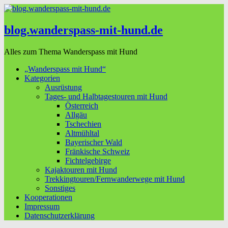
blog.wanderspass-mit-hund.de
Alles zum Thema Wanderspass mit Hund
„Wanderspass mit Hund“
Kategorien
Ausrüstung
Tages- und Halbtagestouren mit Hund
Österreich
Allgäu
Tschechien
Altmühltal
Bayerischer Wald
Fränkische Schweiz
Fichtelgebirge
Kajaktouren mit Hund
Trekkingtouren/Fernwanderwege mit Hund
Sonstiges
Kooperationen
Impressum
Datenschutzerklärung