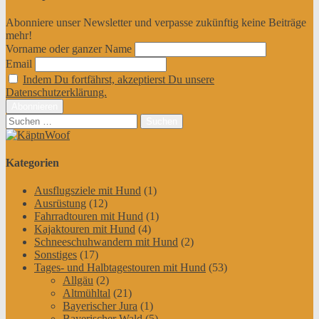
Abonniere unser Newsletter und verpasse zukünftig keine Beiträge
mehr!
Vorname oder ganzer Name
Email
Indem Du fortfährst, akzeptierst Du unsere
Datenschutzerklärung.
Suchen
nach:
Kategorien
Ausflugsziele mit Hund
(1)
Ausrüstung
(12)
Fahrradtouren mit Hund
(1)
Kajaktouren mit Hund
(4)
Schneeschuhwandern mit Hund
(2)
Sonstiges
(17)
Tages- und Halbtagestouren mit Hund
(53)
Allgäu
(2)
Altmühltal
(21)
Bayerischer Jura
(1)
Bayerischer Wald
(5)