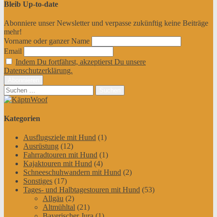
Bleib Up-to-date
Abonniere unser Newsletter und verpasse zukünftig keine Beiträge
mehr!
Vorname oder ganzer Name
Email
Indem Du fortfährst, akzeptierst Du unsere
Datenschutzerklärung.
Suchen
nach:
Kategorien
Ausflugsziele mit Hund
(1)
Ausrüstung
(12)
Fahrradtouren mit Hund
(1)
Kajaktouren mit Hund
(4)
Schneeschuhwandern mit Hund
(2)
Sonstiges
(17)
Tages- und Halbtagestouren mit Hund
(53)
Allgäu
(2)
Altmühltal
(21)
Bayerischer Jura
(1)