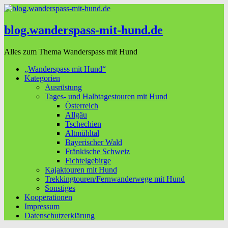
blog.wanderspass-mit-hund.de
Alles zum Thema Wanderspass mit Hund
„Wanderspass mit Hund“
Kategorien
Ausrüstung
Tages- und Halbtagestouren mit Hund
Österreich
Allgäu
Tschechien
Altmühltal
Bayerischer Wald
Fränkische Schweiz
Fichtelgebirge
Kajaktouren mit Hund
Trekkingtouren/Fernwanderwege mit Hund
Sonstiges
Kooperationen
Impressum
Datenschutzerklärung