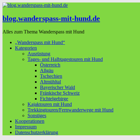
blog.wanderspass-mit-hund.de
Alles zum Thema Wanderspass mit Hund
„Wanderspass mit Hund“
Kategorien
Ausrüstung
Tages- und Halbtagestouren mit Hund
Österreich
Allgäu
Tschechien
Altmühltal
Bayerischer Wald
Fränkische Schweiz
Fichtelgebirge
Kajaktouren mit Hund
Trekkingtouren/Fernwanderwege mit Hund
Sonstiges
Kooperationen
Impressum
Datenschutzerklärung