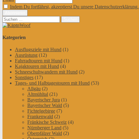
Indem Du fortfährst, akzeptierst Du unsere Datenschutzerklärung.
Suchen
nach:
Kategorien
Ausflugsziele mit Hund
(1)
Ausrüstung
(12)
Fahrradtouren mit Hund
(1)
Kajaktouren mit Hund
(4)
Schneeschuhwandern mit Hund
(2)
Sonstiges
(17)
Tages- und Halbtagestouren mit Hund
(53)
Allgäu
(2)
Altmühltal
(21)
Bayerischer Jura
(1)
Bayerischer Wald
(5)
Fichtelgebirge
(7)
Frankenwald
(2)
Fränkische Schweiz
(4)
Nürnberger Land
(5)
Oberpfälzer Wald
(2)
Österreich
(2)