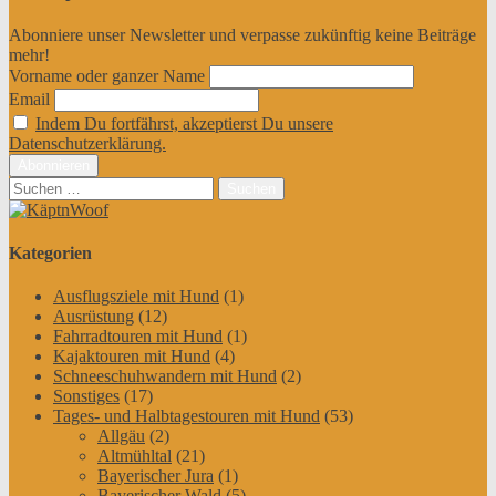
Abonniere unser Newsletter und verpasse zukünftig keine Beiträge
mehr!
Vorname oder ganzer Name
Email
Indem Du fortfährst, akzeptierst Du unsere
Datenschutzerklärung.
Suchen
nach:
Kategorien
Ausflugsziele mit Hund
(1)
Ausrüstung
(12)
Fahrradtouren mit Hund
(1)
Kajaktouren mit Hund
(4)
Schneeschuhwandern mit Hund
(2)
Sonstiges
(17)
Tages- und Halbtagestouren mit Hund
(53)
Allgäu
(2)
Altmühltal
(21)
Bayerischer Jura
(1)
Bayerischer Wald
(5)