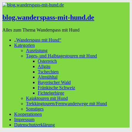
blog.wanderspass-mit-hund.de
Alles zum Thema Wanderspass mit Hund
„Wanderspass mit Hund“
Kategorien
Ausrüstung
Tages- und Halbtagestouren mit Hund
Österreich
Allgäu
Tschechien
Altmühltal
Bayerischer Wald
Fränkische Schweiz
Fichtelgebirge
Kajaktouren mit Hund
Trekkingtouren/Fernwanderwege mit Hund
Sonstiges
Kooperationen
Impressum
Datenschutzerklärung