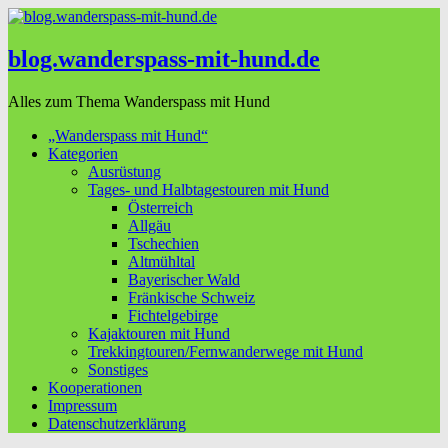
blog.wanderspass-mit-hund.de
Alles zum Thema Wanderspass mit Hund
„Wanderspass mit Hund“
Kategorien
Ausrüstung
Tages- und Halbtagestouren mit Hund
Österreich
Allgäu
Tschechien
Altmühltal
Bayerischer Wald
Fränkische Schweiz
Fichtelgebirge
Kajaktouren mit Hund
Trekkingtouren/Fernwanderwege mit Hund
Sonstiges
Kooperationen
Impressum
Datenschutzerklärung