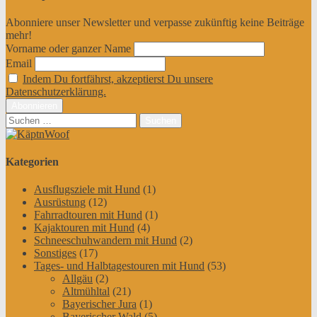
Abonniere unser Newsletter und verpasse zukünftig keine Beiträge
mehr!
Vorname oder ganzer Name
Email
Indem Du fortfährst, akzeptierst Du unsere
Datenschutzerklärung.
Suchen
nach:
Kategorien
Ausflugsziele mit Hund
(1)
Ausrüstung
(12)
Fahrradtouren mit Hund
(1)
Kajaktouren mit Hund
(4)
Schneeschuhwandern mit Hund
(2)
Sonstiges
(17)
Tages- und Halbtagestouren mit Hund
(53)
Allgäu
(2)
Altmühltal
(21)
Bayerischer Jura
(1)
Bayerischer Wald
(5)