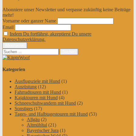
Abonniere unser Newsletter und verpasse zukünftig keine Beiträge
mehr!
Vorname oder ganzer Name
Email
Indem Du fortfährst, akzeptierst Du unsere
Datenschutzerklärung.
Suchen
nach:
Kategorien
Ausflugsziele mit Hund
(1)
Ausrüstung
(12)
Fahrradtouren mit Hund
(1)
Kajaktouren mit Hund
(4)
Schneeschuhwandern mit Hund
(2)
Sonstiges
(17)
Tages- und Halbtagestouren mit Hund
(53)
Allgäu
(2)
Altmühltal
(21)
Bayerischer Jura
(1)
Bayerischer Wald
(5)