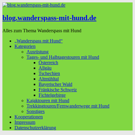
blog.wanderspass-mit-hund.de
Alles zum Thema Wanderspass mit Hund
„Wanderspass mit Hund“
Kategorien
Ausrüstung
Tages- und Halbtagestouren mit Hund
Österreich
Allgäu
Tschechien
Altmühltal
Bayerischer Wald
Fränkische Schweiz
Fichtelgebirge
Kajaktouren mit Hund
Trekkingtouren/Fernwanderwege mit Hund
Sonstiges
Kooperationen
Impressum
Datenschutzerklärung