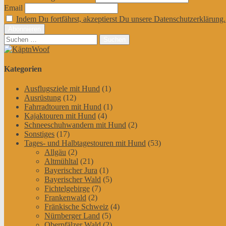
Email
Indem Du fortfährst, akzeptierst Du unsere Datenschutzerklärung.
Suchen
nach:
Kategorien
Ausflugsziele mit Hund
(1)
Ausrüstung
(12)
Fahrradtouren mit Hund
(1)
Kajaktouren mit Hund
(4)
Schneeschuhwandern mit Hund
(2)
Sonstiges
(17)
Tages- und Halbtagestouren mit Hund
(53)
Allgäu
(2)
Altmühltal
(21)
Bayerischer Jura
(1)
Bayerischer Wald
(5)
Fichtelgebirge
(7)
Frankenwald
(2)
Fränkische Schweiz
(4)
Nürnberger Land
(5)
Oberpfälzer Wald
(2)