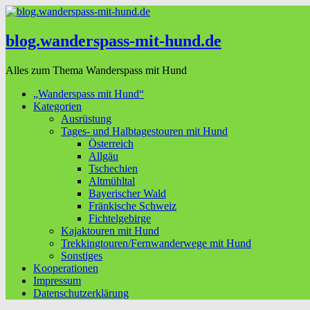
blog.wanderspass-mit-hund.de
Alles zum Thema Wanderspass mit Hund
„Wanderspass mit Hund“
Kategorien
Ausrüstung
Tages- und Halbtagestouren mit Hund
Österreich
Allgäu
Tschechien
Altmühltal
Bayerischer Wald
Fränkische Schweiz
Fichtelgebirge
Kajaktouren mit Hund
Trekkingtouren/Fernwanderwege mit Hund
Sonstiges
Kooperationen
Impressum
Datenschutzerklärung