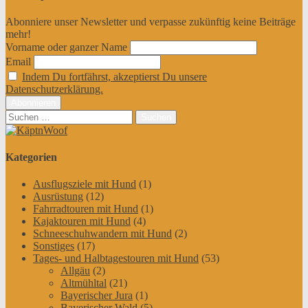
Abonniere unser Newsletter und verpasse zukünftig keine Beiträge
mehr!
Vorname oder ganzer Name
Email
Indem Du fortfährst, akzeptierst Du unsere
Datenschutzerklärung.
Suchen
nach:
Kategorien
Ausflugsziele mit Hund
(1)
Ausrüstung
(12)
Fahrradtouren mit Hund
(1)
Kajaktouren mit Hund
(4)
Schneeschuhwandern mit Hund
(2)
Sonstiges
(17)
Tages- und Halbtagestouren mit Hund
(53)
Allgäu
(2)
Altmühltal
(21)
Bayerischer Jura
(1)
Bayerischer Wald
(5)