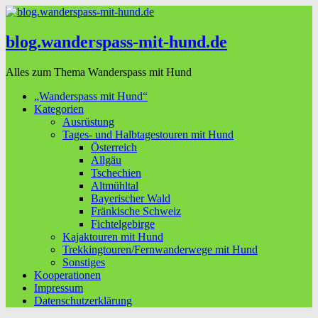
blog.wanderspass-mit-hund.de
Alles zum Thema Wanderspass mit Hund
„Wanderspass mit Hund“
Kategorien
Ausrüstung
Tages- und Halbtagestouren mit Hund
Österreich
Allgäu
Tschechien
Altmühltal
Bayerischer Wald
Fränkische Schweiz
Fichtelgebirge
Kajaktouren mit Hund
Trekkingtouren/Fernwanderwege mit Hund
Sonstiges
Kooperationen
Impressum
Datenschutzerklärung