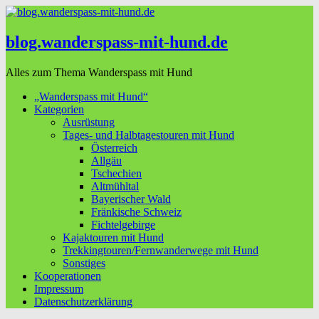
blog.wanderspass-mit-hund.de
Alles zum Thema Wanderspass mit Hund
„Wanderspass mit Hund“
Kategorien
Ausrüstung
Tages- und Halbtagestouren mit Hund
Österreich
Allgäu
Tschechien
Altmühltal
Bayerischer Wald
Fränkische Schweiz
Fichtelgebirge
Kajaktouren mit Hund
Trekkingtouren/Fernwanderwege mit Hund
Sonstiges
Kooperationen
Impressum
Datenschutzerklärung