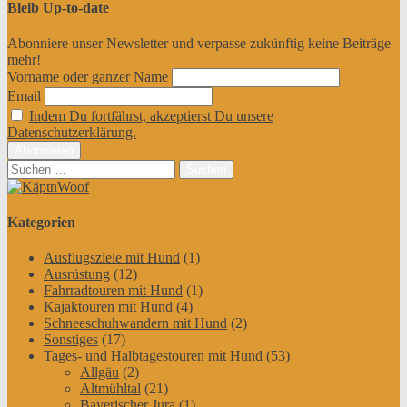
Bleib Up-to-date
Abonniere unser Newsletter und verpasse zukünftig keine Beiträge
mehr!
Vorname oder ganzer Name
Email
Indem Du fortfährst, akzeptierst Du unsere
Datenschutzerklärung.
Suchen
nach:
Kategorien
Ausflugsziele mit Hund
(1)
Ausrüstung
(12)
Fahrradtouren mit Hund
(1)
Kajaktouren mit Hund
(4)
Schneeschuhwandern mit Hund
(2)
Sonstiges
(17)
Tages- und Halbtagestouren mit Hund
(53)
Allgäu
(2)
Altmühltal
(21)
Bayerischer Jura
(1)