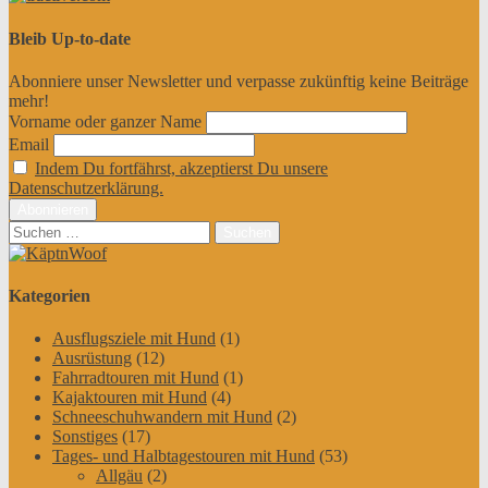
Bleib Up-to-date
Abonniere unser Newsletter und verpasse zukünftig keine Beiträge
mehr!
Vorname oder ganzer Name
Email
Indem Du fortfährst, akzeptierst Du unsere
Datenschutzerklärung.
Suchen
nach:
Kategorien
Ausflugsziele mit Hund
(1)
Ausrüstung
(12)
Fahrradtouren mit Hund
(1)
Kajaktouren mit Hund
(4)
Schneeschuhwandern mit Hund
(2)
Sonstiges
(17)
Tages- und Halbtagestouren mit Hund
(53)
Allgäu
(2)