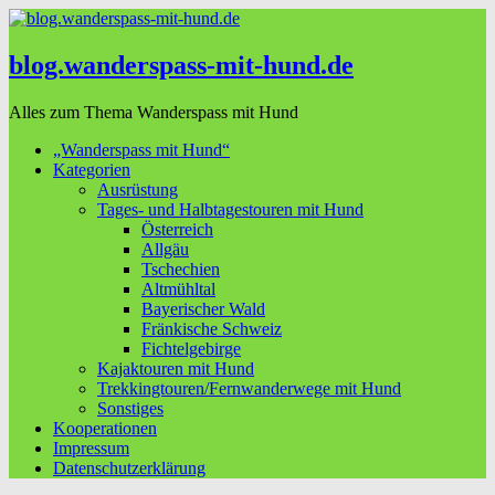
blog.wanderspass-mit-hund.de
Alles zum Thema Wanderspass mit Hund
„Wanderspass mit Hund“
Kategorien
Ausrüstung
Tages- und Halbtagestouren mit Hund
Österreich
Allgäu
Tschechien
Altmühltal
Bayerischer Wald
Fränkische Schweiz
Fichtelgebirge
Kajaktouren mit Hund
Trekkingtouren/Fernwanderwege mit Hund
Sonstiges
Kooperationen
Impressum
Datenschutzerklärung